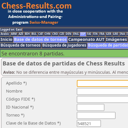
Logged on: Gast
Arabic
ARM
AZE
BIH
BUL
CAT
CHN
CRO
CZE
DEN
ENG
ESP
FAI
FIN
FRA
GER
GRE
INA
I
Inicio
Base de datos de torneos
Campeonato AUT
Imágenes
Búsqueda de torneos
Búsqueda de jugadores
Búsqueda de partida
Se encontraron 8 partidas.
Base de datos de partidas de Chess Results
Aviso:
No se diferencia entre mayúsculas y minúsculas. Al men
Apellido *)
Nombre
Código FIDE *)
ID Nacional *)
Torneo *)
Clave de la Base de Datos *)