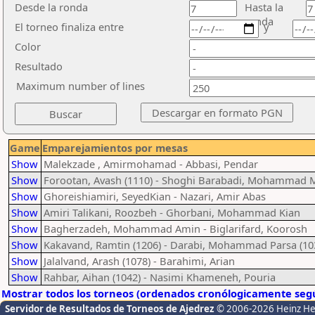
Desde la ronda
Hasta la
ronda
El torneo finaliza entre
y
Color
Resultado
Maximum number of lines
Game
Emparejamientos por mesas
Show
Malekzade , Amirmohamad - Abbasi, Pendar
Show
Forootan, Avash (1110) - Shoghi Barabadi, Mohammad 
Show
Ghoreishiamiri, SeyedKian - Nazari, Amir Abas
Show
Amiri Talikani, Roozbeh - Ghorbani, Mohammad Kian
Show
Bagherzadeh, Mohammad Amin - Biglarifard, Koorosh
Show
Kakavand, Ramtin (1206) - Darabi, Mohammad Parsa (10
Show
Jalalvand, Arash (1078) - Barahimi, Arian
Show
Rahbar, Aihan (1042) - Nasimi Khameneh, Pouria
Mostrar todos los torneos (ordenados cronólogicamente segú
Servidor de Resultados de Torneos de Ajedrez
© 2006-2026 Heinz H