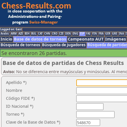
Logged on: Gast
Arabic
ARM
AZE
BIH
BUL
CAT
CHN
CRO
CZE
DEN
ENG
ESP
FAI
FIN
FRA
GER
GRE
INA
I
Inicio
Base de datos de torneos
Campeonato AUT
Imágenes
Búsqueda de torneos
Búsqueda de jugadores
Búsqueda de partida
Se encontraron 26 partidas.
Base de datos de partidas de Chess Results
Aviso:
No se diferencia entre mayúsculas y minúsculas. Al men
Apellido *)
Nombre
Código FIDE *)
ID Nacional *)
Torneo *)
Clave de la Base de Datos *)