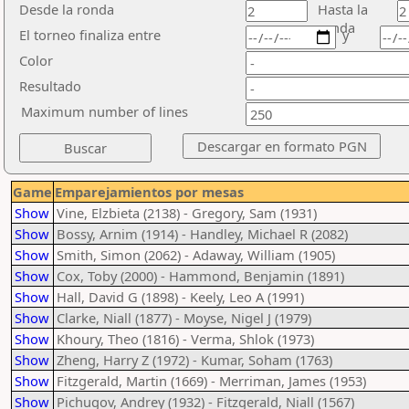
Desde la ronda
Hasta la
ronda
El torneo finaliza entre
y
Color
Resultado
Maximum number of lines
Game
Emparejamientos por mesas
Show
Vine, Elzbieta (2138) - Gregory, Sam (1931)
Show
Bossy, Arnim (1914) - Handley, Michael R (2082)
Show
Smith, Simon (2062) - Adaway, William (1905)
Show
Cox, Toby (2000) - Hammond, Benjamin (1891)
Show
Hall, David G (1898) - Keely, Leo A (1991)
Show
Clarke, Niall (1877) - Moyse, Nigel J (1979)
Show
Khoury, Theo (1816) - Verma, Shlok (1973)
Show
Zheng, Harry Z (1972) - Kumar, Soham (1763)
Show
Fitzgerald, Martin (1669) - Merriman, James (1953)
Show
Pichugov, Andrey (1932) - Fitzgerald, Niall (1567)