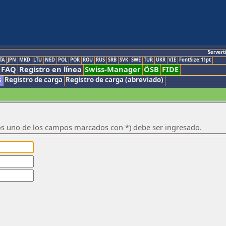
Servert
TA
JPN
MKD
LTU
NED
POL
POR
ROU
RUS
SRB
SVK
SWE
TUR
UKR
VIE
FontSize:11pt
FAQ
Registro en línea
Swiss-Manager
ÖSB
FIDE
s
Registro de carga
Registro de carga (abreviado)
os uno de los campos marcados con *) debe ser ingresado.