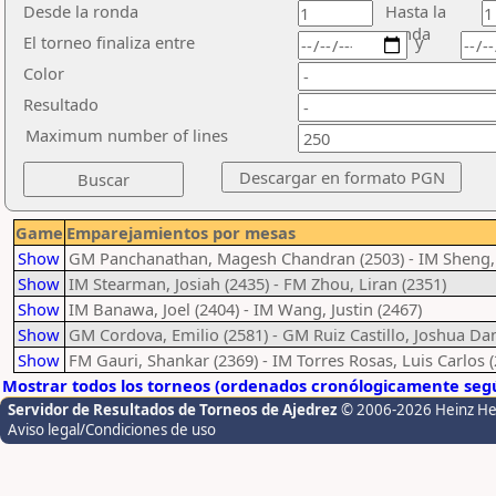
Desde la ronda
Hasta la
ronda
El torneo finaliza entre
y
Color
Resultado
Maximum number of lines
Game
Emparejamientos por mesas
Show
GM Panchanathan, Magesh Chandran (2503) - IM Sheng, 
Show
IM Stearman, Josiah (2435) - FM Zhou, Liran (2351)
Show
IM Banawa, Joel (2404) - IM Wang, Justin (2467)
Show
GM Cordova, Emilio (2581) - GM Ruiz Castillo, Joshua Dan
Show
FM Gauri, Shankar (2369) - IM Torres Rosas, Luis Carlos 
Mostrar todos los torneos (ordenados cronólogicamente segú
Servidor de Resultados de Torneos de Ajedrez
© 2006-2026 Heinz H
Aviso legal/Condiciones de uso