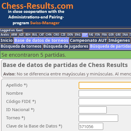
Logged on: Gast
Arabic
ARM
AZE
BIH
BUL
CAT
CHN
CRO
CZE
DEN
ENG
ESP
FAI
FIN
FRA
GER
GRE
INA
I
Inicio
Base de datos de torneos
Campeonato AUT
Imágenes
Búsqueda de torneos
Búsqueda de jugadores
Búsqueda de partida
Se encontraron 5 partidas.
Base de datos de partidas de Chess Results
Aviso:
No se diferencia entre mayúsculas y minúsculas. Al men
Apellido *)
Nombre
Código FIDE *)
ID Nacional *)
Torneo *)
Clave de la Base de Datos *)