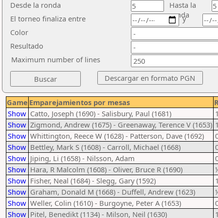
Desde la ronda
Hasta la
ronda
El torneo finaliza entre
y
Color
Resultado
Maximum number of lines
Game
Emparejamientos por mesas
R
Show
Catto, Joseph (1690) - Salisbury, Paul (1681)
Show
Zigmond, Andrew (1675) - Greenaway, Terence V (1653)
Show
Whittington, Reece W (1628) - Patterson, Dave (1692)
Show
Bettley, Mark S (1608) - Carroll, Michael (1668)
Show
Jiping, Li (1658) - Nilsson, Adam
Show
Hara, R Malcolm (1608) - Oliver, Bruce R (1690)
Show
Fisher, Neal (1684) - Slegg, Gary (1592)
Show
Graham, Donald M (1668) - Duffell, Andrew (1623)
Show
Weller, Colin (1610) - Burgoyne, Peter A (1653)
Show
Pitel, Benedikt (1134) - Milson, Neil (1630)