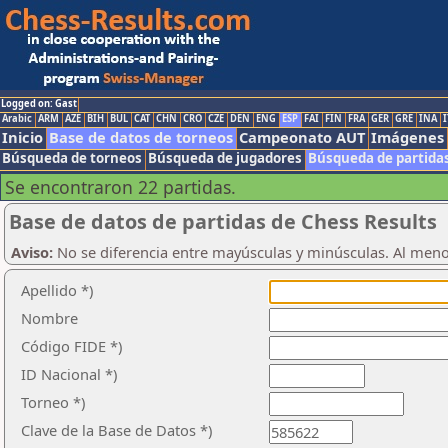
Logged on: Gast
Arabic
ARM
AZE
BIH
BUL
CAT
CHN
CRO
CZE
DEN
ENG
ESP
FAI
FIN
FRA
GER
GRE
INA
I
Inicio
Base de datos de torneos
Campeonato AUT
Imágenes
Búsqueda de torneos
Búsqueda de jugadores
Búsqueda de partida
Se encontraron 22 partidas.
Base de datos de partidas de Chess Results
Aviso:
No se diferencia entre mayúsculas y minúsculas. Al men
Apellido *)
Nombre
Código FIDE *)
ID Nacional *)
Torneo *)
Clave de la Base de Datos *)