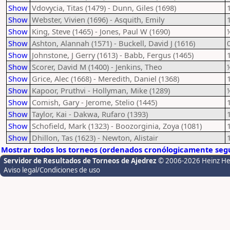
Show
Vdovycia, Titas (1479) - Dunn, Giles (1698)
Show
Webster, Vivien (1696) - Asquith, Emily
Show
King, Steve (1465) - Jones, Paul W (1690)
Show
Ashton, Alannah (1571) - Buckell, David J (1616)
Show
Johnstone, J Gerry (1613) - Babb, Fergus (1465)
Show
Scorer, David M (1400) - Jenkins, Theo
Show
Grice, Alec (1668) - Meredith, Daniel (1368)
Show
Kapoor, Pruthvi - Hollyman, Mike (1289)
Show
Comish, Gary - Jerome, Stelio (1445)
Show
Taylor, Kai - Dakwa, Rufaro (1393)
Show
Schofield, Mark (1323) - Boozorginia, Zoya (1081)
Show
Dhillon, Tas (1623) - Newton, Alistair
Mostrar todos los torneos (ordenados cronólogicamente segú
Servidor de Resultados de Torneos de Ajedrez
© 2006-2026 Heinz H
Aviso legal/Condiciones de uso