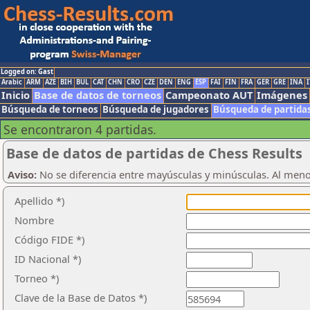
Logged on: Gast
Arabic
ARM
AZE
BIH
BUL
CAT
CHN
CRO
CZE
DEN
ENG
ESP
FAI
FIN
FRA
GER
GRE
INA
I
Inicio
Base de datos de torneos
Campeonato AUT
Imágenes
Búsqueda de torneos
Búsqueda de jugadores
Búsqueda de partida
Se encontraron 4 partidas.
Base de datos de partidas de Chess Results
Aviso:
No se diferencia entre mayúsculas y minúsculas. Al men
Apellido *)
Nombre
Código FIDE *)
ID Nacional *)
Torneo *)
Clave de la Base de Datos *)