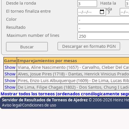
Desde la ronda
Hasta la
ronda
El torneo finaliza entre
y
Color
Resultado
Maximum number of lines
Game
Emparejamientos por mesas
Show
Viana, Aline Nascimento (1657) - Carvalho, Cleber Del Cas
Show
Alves, Josue Pires (1718) - Dantas, Henrick Vinicius Prado
Show
Pires, Enzo Luis Albuquerque (1609) - De Lima, Lucas Rib
Show
De Lima, Filipe Chagas (1802) - Dos Santos, Chung I Ladi
Mostrar todos los torneos (ordenados cronólogicamente segú
Servidor de Resultados de Torneos de Ajedrez
© 2006-2026 Heinz H
Aviso legal/Condiciones de uso