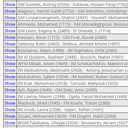
Show
GM Sumets, Andrey (2524) - Galaiow, Hosam Faraj (1762)
Show
Alagouri, Hamdi Gaith (1752) - GM Vetoshko, Volodymyr 
Show
GM Lorparizangeneh, Shahin (2497) - Youssef, Mohamed
Show
Ahmaida, Mohamed (1715) - GM Mosadeghpour, Masoud
Show
GM Levin, Evgeny A. (2485) - El Gheiadi, I. (1714)
Show
Haouari, Amor (1712) - GM Firat, Burak (2480)
Show
Sattarov, Bobir (2465) - Bedoui, Ahmed Amine (1697)
Show
Boulaares, Adam (1696) - IM Nigmatov, Ortik (2442)
Show
IM Al Qudaimi, Basheer (2440) - Bousrih, Maher (1681)
Show
WFM Miladi, Amen (1669) - IM Schekachikhin, Maksim (2
Show
IM Abdisalimov, Abdimalik (2428) - Antony, Jesumarian Le
Show
Abdulrahim, Salem (1654) - IM Koellner, Ruben Gideon (
Show
IM Ezat, Mohamed (2418) - Tamzali, Mahjoub (1653)
Show
Ajili, Rayen (1649) - GM Zaibi, Amir (2405)
Show
IM Lavrov, Maxim (2398) - Zgeta, Faisal Mohamed (1649)
Show
Majdoub, Jihed (1645) - FM Koelle, Tobias (2380)
Show
IM Unuk, Laura (2356) - Sayari, Sofien (1631)
Show
Zouari, Mohanned (1629) - FM Doghri, Nabil (2344)
Show
WGM Fataliyeva, Ulviyya (2324) - Boulaares, Akram (1627