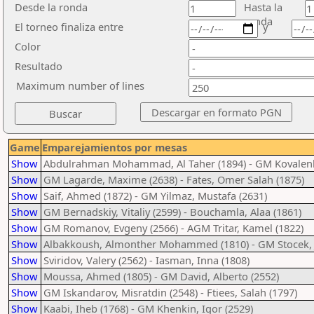
Desde la ronda
Hasta la
ronda
El torneo finaliza entre
y
Color
Resultado
Maximum number of lines
Game
Emparejamientos por mesas
Show
Abdulrahman Mohammad, Al Taher (1894) - GM Kovalenko
Show
GM Lagarde, Maxime (2638) - Fates, Omer Salah (1875)
Show
Saif, Ahmed (1872) - GM Yilmaz, Mustafa (2631)
Show
GM Bernadskiy, Vitaliy (2599) - Bouchamla, Alaa (1861)
Show
GM Romanov, Evgeny (2566) - AGM Tritar, Kamel (1822)
Show
Albakkoush, Almonther Mohammed (1810) - GM Stocek, Ji
Show
Sviridov, Valery (2562) - Iasman, Inna (1808)
Show
Moussa, Ahmed (1805) - GM David, Alberto (2552)
Show
GM Iskandarov, Misratdin (2548) - Ftiees, Salah (1797)
Show
Kaabi, Iheb (1768) - GM Khenkin, Igor (2529)