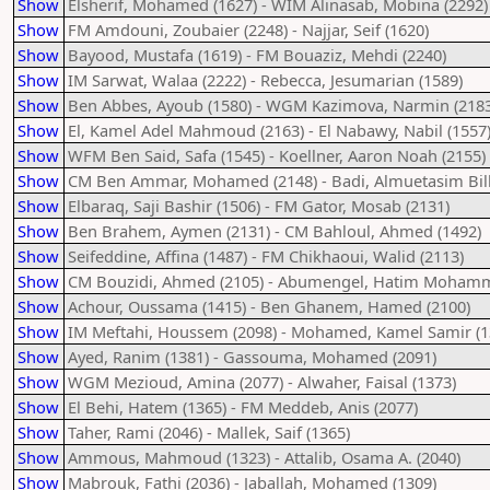
Show
Elsherif, Mohamed (1627) - WIM Alinasab, Mobina (2292)
Show
FM Amdouni, Zoubaier (2248) - Najjar, Seif (1620)
Show
Bayood, Mustafa (1619) - FM Bouaziz, Mehdi (2240)
Show
IM Sarwat, Walaa (2222) - Rebecca, Jesumarian (1589)
Show
Ben Abbes, Ayoub (1580) - WGM Kazimova, Narmin (2183
Show
El, Kamel Adel Mahmoud (2163) - El Nabawy, Nabil (1557
Show
WFM Ben Said, Safa (1545) - Koellner, Aaron Noah (2155)
Show
CM Ben Ammar, Mohamed (2148) - Badi, Almuetasim Billa
Show
Elbaraq, Saji Bashir (1506) - FM Gator, Mosab (2131)
Show
Ben Brahem, Aymen (2131) - CM Bahloul, Ahmed (1492)
Show
Seifeddine, Affina (1487) - FM Chikhaoui, Walid (2113)
Show
CM Bouzidi, Ahmed (2105) - Abumengel, Hatim Mohamm
Show
Achour, Oussama (1415) - Ben Ghanem, Hamed (2100)
Show
IM Meftahi, Houssem (2098) - Mohamed, Kamel Samir (1
Show
Ayed, Ranim (1381) - Gassouma, Mohamed (2091)
Show
WGM Mezioud, Amina (2077) - Alwaher, Faisal (1373)
Show
El Behi, Hatem (1365) - FM Meddeb, Anis (2077)
Show
Taher, Rami (2046) - Mallek, Saif (1365)
Show
Ammous, Mahmoud (1323) - Attalib, Osama A. (2040)
Show
Mabrouk, Fathi (2036) - Jaballah, Mohamed (1309)