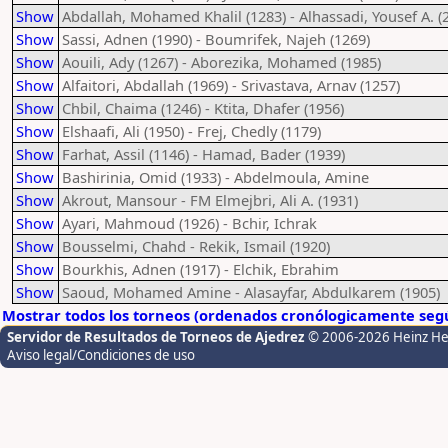
Show
Abdallah, Mohamed Khalil (1283) - Alhassadi, Yousef A. (
Show
Sassi, Adnen (1990) - Boumrifek, Najeh (1269)
Show
Aouili, Ady (1267) - Aborezika, Mohamed (1985)
Show
Alfaitori, Abdallah (1969) - Srivastava, Arnav (1257)
Show
Chbil, Chaima (1246) - Ktita, Dhafer (1956)
Show
Elshaafi, Ali (1950) - Frej, Chedly (1179)
Show
Farhat, Assil (1146) - Hamad, Bader (1939)
Show
Bashirinia, Omid (1933) - Abdelmoula, Amine
Show
Akrout, Mansour - FM Elmejbri, Ali A. (1931)
Show
Ayari, Mahmoud (1926) - Bchir, Ichrak
Show
Bousselmi, Chahd - Rekik, Ismail (1920)
Show
Bourkhis, Adnen (1917) - Elchik, Ebrahim
Show
Saoud, Mohamed Amine - Alasayfar, Abdulkarem (1905)
Mostrar todos los torneos (ordenados cronólogicamente segú
Servidor de Resultados de Torneos de Ajedrez
© 2006-2026 Heinz H
Aviso legal/Condiciones de uso