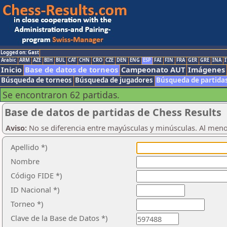
Logged on: Gast
Arabic
ARM
AZE
BIH
BUL
CAT
CHN
CRO
CZE
DEN
ENG
ESP
FAI
FIN
FRA
GER
GRE
INA
I
Inicio
Base de datos de torneos
Campeonato AUT
Imágenes
Búsqueda de torneos
Búsqueda de jugadores
Búsqueda de partida
Se encontraron 62 partidas.
Base de datos de partidas de Chess Results
Aviso:
No se diferencia entre mayúsculas y minúsculas. Al men
Apellido *)
Nombre
Código FIDE *)
ID Nacional *)
Torneo *)
Clave de la Base de Datos *)