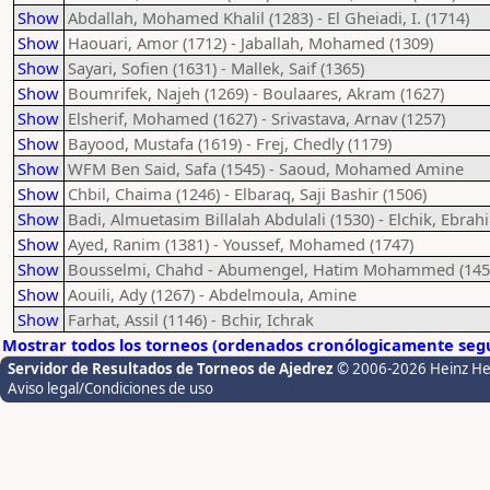
Show
Abdallah, Mohamed Khalil (1283) - El Gheiadi, I. (1714)
Show
Haouari, Amor (1712) - Jaballah, Mohamed (1309)
Show
Sayari, Sofien (1631) - Mallek, Saif (1365)
Show
Boumrifek, Najeh (1269) - Boulaares, Akram (1627)
Show
Elsherif, Mohamed (1627) - Srivastava, Arnav (1257)
Show
Bayood, Mustafa (1619) - Frej, Chedly (1179)
Show
WFM Ben Said, Safa (1545) - Saoud, Mohamed Amine
Show
Chbil, Chaima (1246) - Elbaraq, Saji Bashir (1506)
Show
Badi, Almuetasim Billalah Abdulali (1530) - Elchik, Ebrah
Show
Ayed, Ranim (1381) - Youssef, Mohamed (1747)
Show
Bousselmi, Chahd - Abumengel, Hatim Mohammed (145
Show
Aouili, Ady (1267) - Abdelmoula, Amine
Show
Farhat, Assil (1146) - Bchir, Ichrak
Mostrar todos los torneos (ordenados cronólogicamente segú
Servidor de Resultados de Torneos de Ajedrez
© 2006-2026 Heinz H
Aviso legal/Condiciones de uso