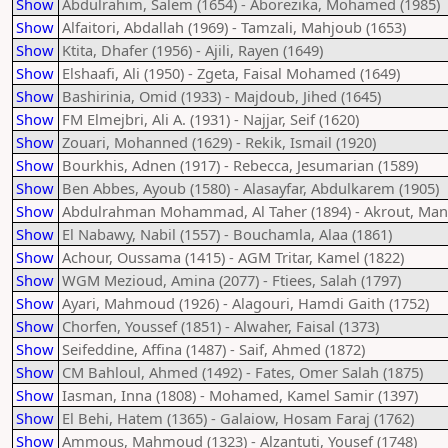
Show
Abdulrahim, Salem (1654) - Aborezika, Mohamed (1985)
Show
Alfaitori, Abdallah (1969) - Tamzali, Mahjoub (1653)
Show
Ktita, Dhafer (1956) - Ajili, Rayen (1649)
Show
Elshaafi, Ali (1950) - Zgeta, Faisal Mohamed (1649)
Show
Bashirinia, Omid (1933) - Majdoub, Jihed (1645)
Show
FM Elmejbri, Ali A. (1931) - Najjar, Seif (1620)
Show
Zouari, Mohanned (1629) - Rekik, Ismail (1920)
Show
Bourkhis, Adnen (1917) - Rebecca, Jesumarian (1589)
Show
Ben Abbes, Ayoub (1580) - Alasayfar, Abdulkarem (1905)
Show
Abdulrahman Mohammad, Al Taher (1894) - Akrout, Ma
Show
El Nabawy, Nabil (1557) - Bouchamla, Alaa (1861)
Show
Achour, Oussama (1415) - AGM Tritar, Kamel (1822)
Show
WGM Mezioud, Amina (2077) - Ftiees, Salah (1797)
Show
Ayari, Mahmoud (1926) - Alagouri, Hamdi Gaith (1752)
Show
Chorfen, Youssef (1851) - Alwaher, Faisal (1373)
Show
Seifeddine, Affina (1487) - Saif, Ahmed (1872)
Show
CM Bahloul, Ahmed (1492) - Fates, Omer Salah (1875)
Show
Iasman, Inna (1808) - Mohamed, Kamel Samir (1397)
Show
El Behi, Hatem (1365) - Galaiow, Hosam Faraj (1762)
Show
Ammous, Mahmoud (1323) - Alzantuti, Yousef (1748)