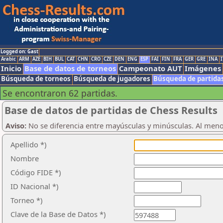
Logged on: Gast
Arabic
ARM
AZE
BIH
BUL
CAT
CHN
CRO
CZE
DEN
ENG
ESP
FAI
FIN
FRA
GER
GRE
INA
I
Inicio
Base de datos de torneos
Campeonato AUT
Imágenes
Búsqueda de torneos
Búsqueda de jugadores
Búsqueda de partida
Se encontraron 62 partidas.
Base de datos de partidas de Chess Results
Aviso:
No se diferencia entre mayúsculas y minúsculas. Al men
Apellido *)
Nombre
Código FIDE *)
ID Nacional *)
Torneo *)
Clave de la Base de Datos *)