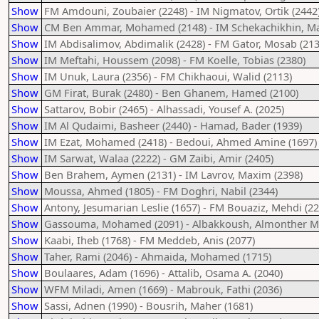
Show
FM Amdouni, Zoubaier (2248) - IM Nigmatov, Ortik (2442
Show
CM Ben Ammar, Mohamed (2148) - IM Schekachikhin, Ma
Show
IM Abdisalimov, Abdimalik (2428) - FM Gator, Mosab (213
Show
IM Meftahi, Houssem (2098) - FM Koelle, Tobias (2380)
Show
IM Unuk, Laura (2356) - FM Chikhaoui, Walid (2113)
Show
GM Firat, Burak (2480) - Ben Ghanem, Hamed (2100)
Show
Sattarov, Bobir (2465) - Alhassadi, Yousef A. (2025)
Show
IM Al Qudaimi, Basheer (2440) - Hamad, Bader (1939)
Show
IM Ezat, Mohamed (2418) - Bedoui, Ahmed Amine (1697)
Show
IM Sarwat, Walaa (2222) - GM Zaibi, Amir (2405)
Show
Ben Brahem, Aymen (2131) - IM Lavrov, Maxim (2398)
Show
Moussa, Ahmed (1805) - FM Doghri, Nabil (2344)
Show
Antony, Jesumarian Leslie (1657) - FM Bouaziz, Mehdi (22
Show
Gassouma, Mohamed (2091) - Albakkoush, Almonther 
Show
Kaabi, Iheb (1768) - FM Meddeb, Anis (2077)
Show
Taher, Rami (2046) - Ahmaida, Mohamed (1715)
Show
Boulaares, Adam (1696) - Attalib, Osama A. (2040)
Show
WFM Miladi, Amen (1669) - Mabrouk, Fathi (2036)
Show
Sassi, Adnen (1990) - Bousrih, Maher (1681)