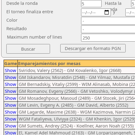
Desde la ronda
Hasta la
ronda
El torneo finaliza entre
y
Color
Resultado
Maximum number of lines
Game
Emparejamientos por mesas
Show
Sviridov, Valery (2562) - GM Kovalenko, Igor (2668)
Show
GM Iskandarov, Misratdin (2548) - GM Yilmaz, Mustafa (2
Show
GM Bernadskiy, Vitaliy (2599) - WIM Alinasab, Mobina (2
Show
GM Romanov, Evgeny (2566) - GM Vetoshko, Volodymyr (
Show
GM Mosadeghpour, Masoud (2489) - GM Stocek, Jiri (256
Show
GM Levin, Evgeny A. (2485) - GM David, Alberto (2552)
Show
GM Lagarde, Maxime (2638) - WGM Kazimova, Narmin (2
Show
WGM Fataliyeva, Ulviyya (2324) - GM Khenkin, Igor (2529
Show
GM Sumets, Andrey (2524) - Koellner, Aaron Noah (2155)
Show
El, Kamel Adel Mahmoud (2163) - GM Lorparizangeneh, S