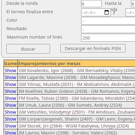
Desde la ronda
Hasta la
ronda
El torneo finaliza entre
y
Color
Resultado
Maximum number of lines
Game
Emparejamientos por mesas
Show
GM Kovalenko, Igor (2668) - GM Bernadskiy, Vitaliy (2599
Show
GM Lagarde, Maxime (2638) - GM Mosadeghpour, Masou
Show
GM Yilmaz, Mustafa (2631) - IM Abdisalimov, Abdimalik (
Show
IM Koellner, Ruben Gideon (2428) - GM Romanov, Evgeny
Show
FM Koelle, Tobias (2380) - GM Iskandarov, Misratdin (254
Show
IM Unuk, Laura (2356) - GM Sumets, Andrey (2524)
Show
GM Vetoshko, Volodymyr (2501) - FM Amdouni, Zoubaier
Show
GM Lorparizangeneh, Shahin (2497) - GM Levin, Evgeny A
Show
GM Stocek, Jiri (2564) - WGM Fataliyeva, Ulviyya (2324)
Show
IM Lavrov, Maxim (2398) - Sviridov, Valery (2562)