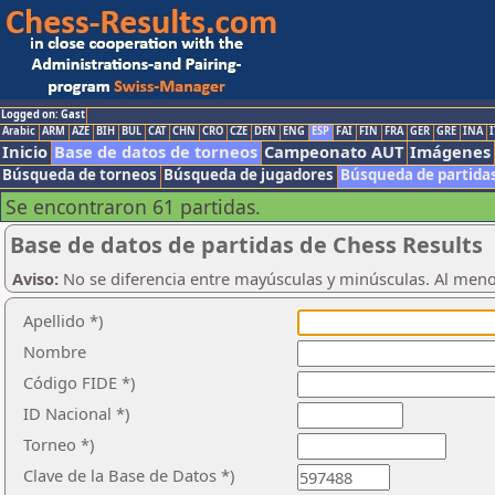
Logged on: Gast
Arabic
ARM
AZE
BIH
BUL
CAT
CHN
CRO
CZE
DEN
ENG
ESP
FAI
FIN
FRA
GER
GRE
INA
I
Inicio
Base de datos de torneos
Campeonato AUT
Imágenes
Búsqueda de torneos
Búsqueda de jugadores
Búsqueda de partida
Se encontraron 61 partidas.
Base de datos de partidas de Chess Results
Aviso:
No se diferencia entre mayúsculas y minúsculas. Al men
Apellido *)
Nombre
Código FIDE *)
ID Nacional *)
Torneo *)
Clave de la Base de Datos *)