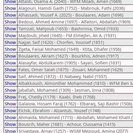
Show
Attalib, Osama A. (2040) - WFM Miladi, Amen (1669)
Show
Alagouri, Hamdi Gaith (1752) - Mabrouk, Fathi (2036)
Show
Alhassadi, Yousef A. (2025) - Boulaares, Adam (1696)
Show
Bedoui, Ahmed Amine (1697) - Alfaitori, Abdallah (1969)
Show
Tamzali, Mahjoub (1653) - Bashirinia, Omid (1933)
Show
Majdoub, Jihed (1645) - FM Elmejbri, Ali A. (1931)
Show
Najjar, Seif (1620) - Chorfen, Youssef (1851)
Show
Zgeta, Faisal Mohamed (1649) - Ktita, Dhafer (1956)
Show
Boulaares, Akram (1627) - Bourkhis, Adnen (1917)
Show
Alasayfar, Abdulkarem (1905) - Sayari, Sofien (1631)
Show
Fates, Omer Salah (1875) - Zouari, Mohanned (1629)
Show
Saif, Ahmed (1872) - El Nabawy, Nabil (1557)
Show
Albakkoush, Almonther Mohammed (1810) - WFM Ben Sai
Show
Jaballah, Mohamed (1309) - Iasman, Inna (1808)
Show
Frej, Chedly (1179) - Kaabi, Iheb (1768)
Show
Galaiow, Hosam Faraj (1762) - Elbaraq, Saji Bashir (1506)
Show
Elchik, Ebrahim - Alzantuti, Yousef (1748)
Show
Ahmaida, Mohamed (1715) - Abdallah, Mohamed Khalil (
Show
Bousrih, Maher (1681) - Achour, Oussama (1415)
Show
Srivastava, Arnav (1257) - WGM Mezioud, Amina (2077)