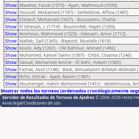
Show
Alwaher, Faisal (1373) - Ayari, Mahmoud (1926)
Show
Youssef, Mohamed (1747) - Seifeddine, Affina (1487)
Show
Elsherif, Mohamed (1627) - Bousselmi, Chahd
Show
El Gheiadi, I. (1714) - Boumrifek, Najeh (1269)
Show
Ammous, Mahmoud (1323) - Haouari, Amor (1712)
Show
Mallek, Saif (1365) - Bayood, Mustafa (1619)
Show
Aouili, Ady (1267) - CM Bahloul, Ahmed (1492)
Show
Mohamed, Kamel Samir (1397) - Chbil, Chaima (1246)
Show
Saoud, Mohamed Amine - El Behi, Hatem (1365)
Show
Farhat, Assil (1146) - Badi, Almuetasim Billalah Abdulali 
Show
Bchir, Ichrak - Ayed, Ranim (1381)
Show
Abumengel, Hatim Mohammed (1451) - Abdelmoula, Am
Mostrar todos los torneos (ordenados cronólogicamente segú
Servidor de Resultados de Torneos de Ajedrez
© 2006-2026 Heinz H
Aviso legal/Condiciones de uso