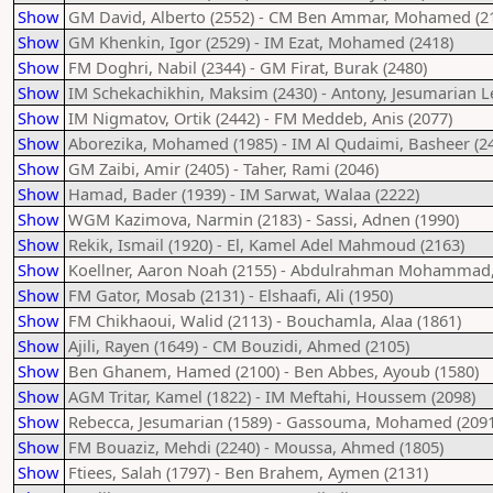
Show
GM David, Alberto (2552) - CM Ben Ammar, Mohamed (2
Show
GM Khenkin, Igor (2529) - IM Ezat, Mohamed (2418)
Show
FM Doghri, Nabil (2344) - GM Firat, Burak (2480)
Show
IM Schekachikhin, Maksim (2430) - Antony, Jesumarian Le
Show
IM Nigmatov, Ortik (2442) - FM Meddeb, Anis (2077)
Show
Aborezika, Mohamed (1985) - IM Al Qudaimi, Basheer (2
Show
GM Zaibi, Amir (2405) - Taher, Rami (2046)
Show
Hamad, Bader (1939) - IM Sarwat, Walaa (2222)
Show
WGM Kazimova, Narmin (2183) - Sassi, Adnen (1990)
Show
Rekik, Ismail (1920) - El, Kamel Adel Mahmoud (2163)
Show
Koellner, Aaron Noah (2155) - Abdulrahman Mohammad, 
Show
FM Gator, Mosab (2131) - Elshaafi, Ali (1950)
Show
FM Chikhaoui, Walid (2113) - Bouchamla, Alaa (1861)
Show
Ajili, Rayen (1649) - CM Bouzidi, Ahmed (2105)
Show
Ben Ghanem, Hamed (2100) - Ben Abbes, Ayoub (1580)
Show
AGM Tritar, Kamel (1822) - IM Meftahi, Houssem (2098)
Show
Rebecca, Jesumarian (1589) - Gassouma, Mohamed (2091
Show
FM Bouaziz, Mehdi (2240) - Moussa, Ahmed (1805)
Show
Ftiees, Salah (1797) - Ben Brahem, Aymen (2131)