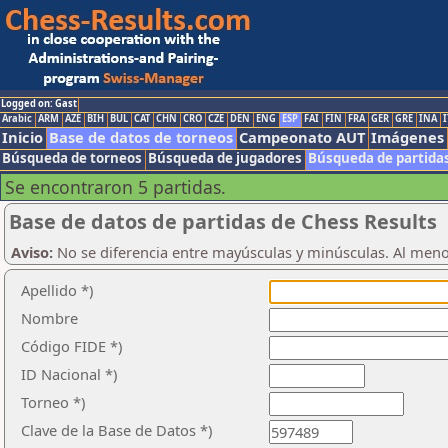
Logged on: Gast
Arabic
ARM
AZE
BIH
BUL
CAT
CHN
CRO
CZE
DEN
ENG
ESP
FAI
FIN
FRA
GER
GRE
INA
I
Inicio
Base de datos de torneos
Campeonato AUT
Imágenes
Búsqueda de torneos
Búsqueda de jugadores
Búsqueda de partida
Se encontraron 5 partidas.
Base de datos de partidas de Chess Results
Aviso:
No se diferencia entre mayúsculas y minúsculas. Al men
Apellido *)
Nombre
Código FIDE *)
ID Nacional *)
Torneo *)
Clave de la Base de Datos *)