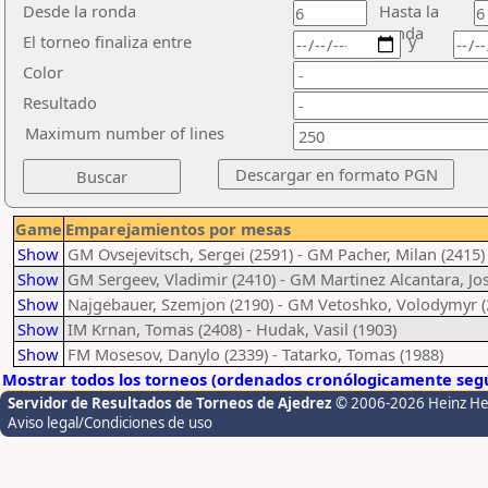
Desde la ronda
Hasta la
ronda
El torneo finaliza entre
y
Color
Resultado
Maximum number of lines
Game
Emparejamientos por mesas
Show
GM Ovsejevitsch, Sergei (2591) - GM Pacher, Milan (2415)
Show
GM Sergeev, Vladimir (2410) - GM Martinez Alcantara, Jo
Show
Najgebauer, Szemjon (2190) - GM Vetoshko, Volodymyr (
Show
IM Krnan, Tomas (2408) - Hudak, Vasil (1903)
Show
FM Mosesov, Danylo (2339) - Tatarko, Tomas (1988)
Mostrar todos los torneos (ordenados cronólogicamente segú
Servidor de Resultados de Torneos de Ajedrez
© 2006-2026 Heinz H
Aviso legal/Condiciones de uso