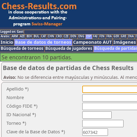
Logged on: Gast
Arabic
ARM
AZE
BIH
BUL
CAT
CHN
CRO
CZE
DEN
ENG
ESP
FAI
FIN
FRA
GER
GRE
INA
I
Inicio
Base de datos de torneos
Campeonato AUT
Imágenes
Búsqueda de torneos
Búsqueda de jugadores
Búsqueda de partida
Se encontraron 10 partidas.
Base de datos de partidas de Chess Results
Aviso:
No se diferencia entre mayúsculas y minúsculas. Al men
Apellido *)
Nombre
Código FIDE *)
ID Nacional *)
Torneo *)
Clave de la Base de Datos *)