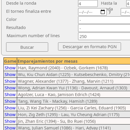
Desde la ronda
Hasta la
ronda
El torneo finaliza entre
y
Color
Resultado
Maximum number of lines
Game
Emparejamientos por mesas
Show
Han, Raymond (2040) - Ozbek, Gorkem (1678)
Show
Wu, Kiu Chun Aidan (1225) - Kutsebeschenko, Dmitry (21
Show
Wagner, Alexander (1377) - Zhang, Marvin (1211)
Show
Wong, Adrian Kwan Yui (1136) - Davoust, Arnaud (1303)
Show
Agolzer, Luca - Kao, Jamison Edrich (1424)
Show
Tang, Wang Tik - Mackay, Hamish (1289)
Show
Liu, Zi Kei Zachary (1256) - Garcia Carles, Eduard (1905)
Show
Hon, Zig Zeth (1295) - Lau, Yu Cheung Adrian (1175)
Show
Jin, Zhan Eric (1394) - Su, Bo Ruei (1056)
Show
Wang, Julian Samuel (1086) - Hari, Advay (1141)