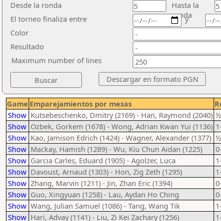
Desde la ronda
Hasta la
ronda
El torneo finaliza entre
y
Color
Resultado
Maximum number of lines
Game
Emparejamientos por mesas
R
Show
Kutsebeschenko, Dmitry (2169) - Han, Raymond (2040)
½
Show
Ozbek, Gorkem (1678) - Wong, Adrian Kwan Yui (1136)
1
Show
Kao, Jamison Edrich (1424) - Wagner, Alexander (1377)
½
Show
Mackay, Hamish (1289) - Wu, Kiu Chun Aidan (1225)
0
Show
Garcia Carles, Eduard (1905) - Agolzer, Luca
1
Show
Davoust, Arnaud (1303) - Hon, Zig Zeth (1295)
1
Show
Zhang, Marvin (1211) - Jin, Zhan Eric (1394)
0
Show
Guo, Xingyuan (1258) - Lau, Aydan Ho Ching
0
Show
Wang, Julian Samuel (1086) - Tang, Wang Tik
1
Show
Hari, Advay (1141) - Liu, Zi Kei Zachary (1256)
1