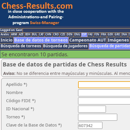
Logged on: Gast
Arabic
ARM
AZE
BIH
BUL
CAT
CHN
CRO
CZE
DEN
ENG
ESP
FAI
FIN
FRA
GER
GRE
INA
I
Inicio
Base de datos de torneos
Campeonato AUT
Imágenes
Búsqueda de torneos
Búsqueda de jugadores
Búsqueda de partida
Se encontraron 10 partidas.
Base de datos de partidas de Chess Results
Aviso:
No se diferencia entre mayúsculas y minúsculas. Al men
Apellido *)
Nombre
Código FIDE *)
ID Nacional *)
Torneo *)
Clave de la Base de Datos *)