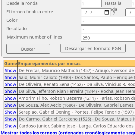
Desde la ronda
Hasta la
ronda
El torneo finaliza entre
y
Color
Resultado
Maximum number of lines
Game
Emparejamientos por mesas
Show
De Freitas, Mauricio Mathioli (1457) - Araujo, Everson d
Show
Said, Munir Calixto (1930) - Dos Santos, Paulo Henrique
Show
De Oliveira, Renato Sena (1452) - Da Silva, Vinicius R. Ro
Show
Da Silva, Jefferson Rian Ferreira (1844) - Rocha, Jean Hen
Show
Amorim Filho, Robson Bezerra (1211) - Farias, Robson da
Show
De Souza, Alex Aecio (1686) - De Oliveira, Gabriel Lemes 
Show
Serapiao, Gabriel Oening - Pontes, Felipe Tenorio (1597)
Show
Do Carmo, Gabriel Carckeno (1526) - De Souza, Mateus
Show
Cardoso Junior, Sabino Jose - Larga, Carlos Eduardo dos 
Mostrar todos los torneos (ordenados cronólogicamente segú