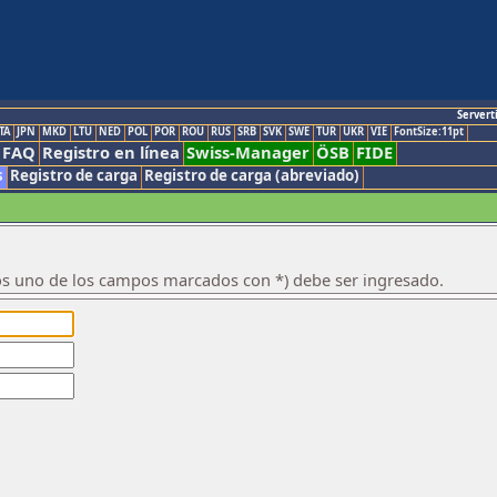
Servert
TA
JPN
MKD
LTU
NED
POL
POR
ROU
RUS
SRB
SVK
SWE
TUR
UKR
VIE
FontSize:11pt
FAQ
Registro en línea
Swiss-Manager
ÖSB
FIDE
s
Registro de carga
Registro de carga (abreviado)
os uno de los campos marcados con *) debe ser ingresado.