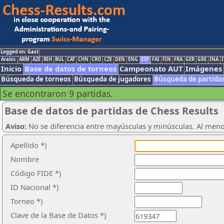
Logged on: Gast
Arabic
ARM
AZE
BIH
BUL
CAT
CHN
CRO
CZE
DEN
ENG
ESP
FAI
FIN
FRA
GER
GRE
INA
I
Inicio
Base de datos de torneos
Campeonato AUT
Imágenes
Búsqueda de torneos
Búsqueda de jugadores
Búsqueda de partida
Se encontraron 9 partidas.
Base de datos de partidas de Chess Results
Aviso:
No se diferencia entre mayúsculas y minúsculas. Al men
Apellido *)
Nombre
Código FIDE *)
ID Nacional *)
Torneo *)
Clave de la Base de Datos *)