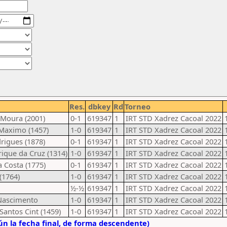
Res.
dbkey
Rd
Torneo
e Moura (2001)
0-1
619347
1
IRT STD Xadrez Cacoal 2022
 Maximo (1457)
1-0
619347
1
IRT STD Xadrez Cacoal 2022
drigues (1878)
0-1
619347
1
IRT STD Xadrez Cacoal 2022
rique da Cruz (1314)
1-0
619347
1
IRT STD Xadrez Cacoal 2022
 Costa (1775)
0-1
619347
1
IRT STD Xadrez Cacoal 2022
(1764)
1-0
619347
1
IRT STD Xadrez Cacoal 2022
½-½
619347
1
IRT STD Xadrez Cacoal 2022
 Nascimento
1-0
619347
1
IRT STD Xadrez Cacoal 2022
Santos Cint (1459)
1-0
619347
1
IRT STD Xadrez Cacoal 2022
n la fecha final, de forma descendente)