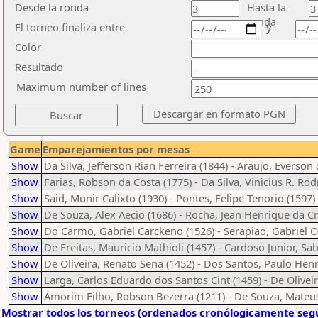
Desde la ronda
Hasta la
ronda
El torneo finaliza entre
y
Color
Resultado
Maximum number of lines
Game
Emparejamientos por mesas
Show
Da Silva, Jefferson Rian Ferreira (1844) - Araujo, Everso
Show
Farias, Robson da Costa (1775) - Da Silva, Vinicius R. Rod
Show
Said, Munir Calixto (1930) - Pontes, Felipe Tenorio (1597)
Show
De Souza, Alex Aecio (1686) - Rocha, Jean Henrique da Cr
Show
Do Carmo, Gabriel Carckeno (1526) - Serapiao, Gabriel 
Show
De Freitas, Mauricio Mathioli (1457) - Cardoso Junior, Sa
Show
De Oliveira, Renato Sena (1452) - Dos Santos, Paulo He
Show
Larga, Carlos Eduardo dos Santos Cint (1459) - De Olivei
Show
Amorim Filho, Robson Bezerra (1211) - De Souza, Mate
Mostrar todos los torneos (ordenados cronólogicamente segú