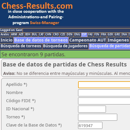
Logged on: Gast
Arabic
ARM
AZE
BIH
BUL
CAT
CHN
CRO
CZE
DEN
ENG
ESP
FAI
FIN
FRA
GER
GRE
INA
I
Inicio
Base de datos de torneos
Campeonato AUT
Imágenes
Búsqueda de torneos
Búsqueda de jugadores
Búsqueda de partida
Se encontraron 9 partidas.
Base de datos de partidas de Chess Results
Aviso:
No se diferencia entre mayúsculas y minúsculas. Al men
Apellido *)
Nombre
Código FIDE *)
ID Nacional *)
Torneo *)
Clave de la Base de Datos *)