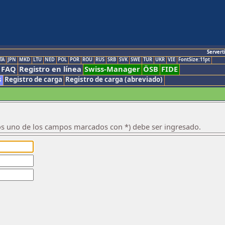
Servert
TA
JPN
MKD
LTU
NED
POL
POR
ROU
RUS
SRB
SVK
SWE
TUR
UKR
VIE
FontSize:11pt
FAQ
Registro en línea
Swiss-Manager
ÖSB
FIDE
s
Registro de carga
Registro de carga (abreviado)
os uno de los campos marcados con *) debe ser ingresado.