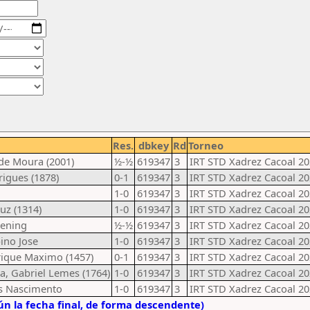
Res.
dbkey
Rd
Torneo
n de Moura (2001)
½-½
619347
3
IRT STD Xadrez Cacoal 2
rigues (1878)
0-1
619347
3
IRT STD Xadrez Cacoal 2
1-0
619347
3
IRT STD Xadrez Cacoal 2
uz (1314)
1-0
619347
3
IRT STD Xadrez Cacoal 2
Oening
½-½
619347
3
IRT STD Xadrez Cacoal 2
bino Jose
1-0
619347
3
IRT STD Xadrez Cacoal 2
nrique Maximo (1457)
0-1
619347
3
IRT STD Xadrez Cacoal 2
ra, Gabriel Lemes (1764)
1-0
619347
3
IRT STD Xadrez Cacoal 2
us Nascimento
1-0
619347
3
IRT STD Xadrez Cacoal 2
n la fecha final, de forma descendente)