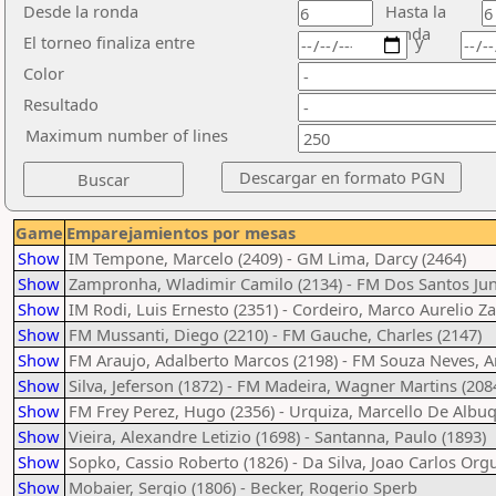
Desde la ronda
Hasta la
ronda
El torneo finaliza entre
y
Color
Resultado
Maximum number of lines
Game
Emparejamientos por mesas
Show
IM Tempone, Marcelo (2409) - GM Lima, Darcy (2464)
Show
Zampronha, Wladimir Camilo (2134) - FM Dos Santos Jun
Show
IM Rodi, Luis Ernesto (2351) - Cordeiro, Marco Aurelio Za
Show
FM Mussanti, Diego (2210) - FM Gauche, Charles (2147)
Show
FM Araujo, Adalberto Marcos (2198) - FM Souza Neves, A
Show
Silva, Jeferson (1872) - FM Madeira, Wagner Martins (208
Show
FM Frey Perez, Hugo (2356) - Urquiza, Marcello De Albu
Show
Vieira, Alexandre Letizio (1698) - Santanna, Paulo (1893)
Show
Sopko, Cassio Roberto (1826) - Da Silva, Joao Carlos Org
Show
Mobaier, Sergio (1806) - Becker, Rogerio Sperb