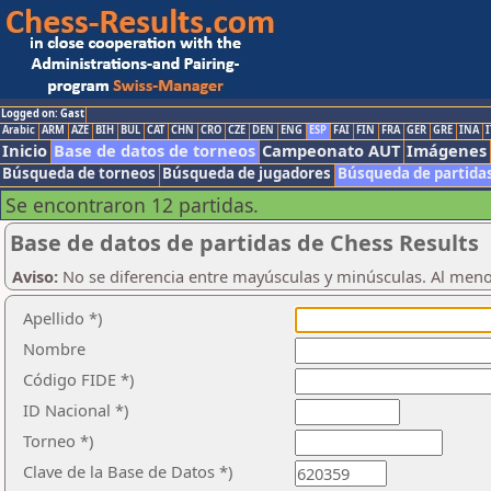
Logged on: Gast
Arabic
ARM
AZE
BIH
BUL
CAT
CHN
CRO
CZE
DEN
ENG
ESP
FAI
FIN
FRA
GER
GRE
INA
I
Inicio
Base de datos de torneos
Campeonato AUT
Imágenes
Búsqueda de torneos
Búsqueda de jugadores
Búsqueda de partida
Se encontraron 12 partidas.
Base de datos de partidas de Chess Results
Aviso:
No se diferencia entre mayúsculas y minúsculas. Al men
Apellido *)
Nombre
Código FIDE *)
ID Nacional *)
Torneo *)
Clave de la Base de Datos *)