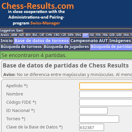
Logged on: Gast
Arabic
ARM
AZE
BIH
BUL
CAT
CHN
CRO
CZE
DEN
ENG
ESP
FAI
FIN
FRA
GER
GRE
INA
I
Inicio
Base de datos de torneos
Campeonato AUT
Imágenes
Búsqueda de torneos
Búsqueda de jugadores
Búsqueda de partida
Se encontraron 4 partidas.
Base de datos de partidas de Chess Results
Aviso:
No se diferencia entre mayúsculas y minúsculas. Al men
Apellido *)
Nombre
Código FIDE *)
ID Nacional *)
Torneo *)
Clave de la Base de Datos *)