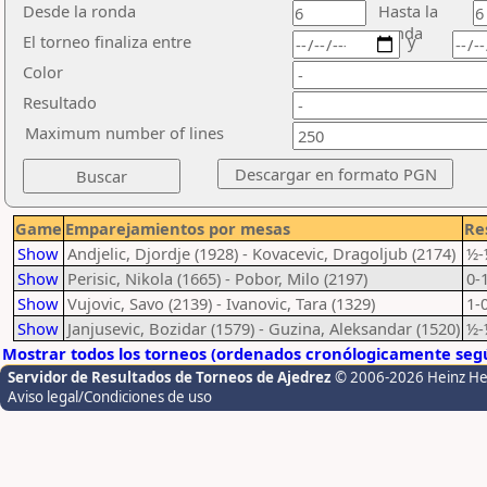
Desde la ronda
Hasta la
ronda
El torneo finaliza entre
y
Color
Resultado
Maximum number of lines
Game
Emparejamientos por mesas
Re
Show
Andjelic, Djordje (1928) - Kovacevic, Dragoljub (2174)
½-
Show
Perisic, Nikola (1665) - Pobor, Milo (2197)
0-
Show
Vujovic, Savo (2139) - Ivanovic, Tara (1329)
1-
Show
Janjusevic, Bozidar (1579) - Guzina, Aleksandar (1520)
½-
Mostrar todos los torneos (ordenados cronólogicamente segú
Servidor de Resultados de Torneos de Ajedrez
© 2006-2026 Heinz H
Aviso legal/Condiciones de uso