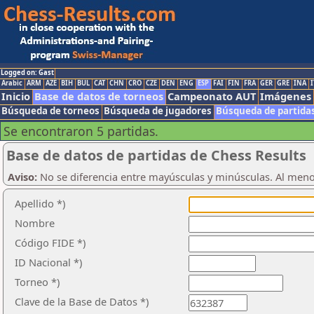
Logged on: Gast
Arabic
ARM
AZE
BIH
BUL
CAT
CHN
CRO
CZE
DEN
ENG
ESP
FAI
FIN
FRA
GER
GRE
INA
I
Inicio
Base de datos de torneos
Campeonato AUT
Imágenes
Búsqueda de torneos
Búsqueda de jugadores
Búsqueda de partida
Se encontraron 5 partidas.
Base de datos de partidas de Chess Results
Aviso:
No se diferencia entre mayúsculas y minúsculas. Al men
Apellido *)
Nombre
Código FIDE *)
ID Nacional *)
Torneo *)
Clave de la Base de Datos *)