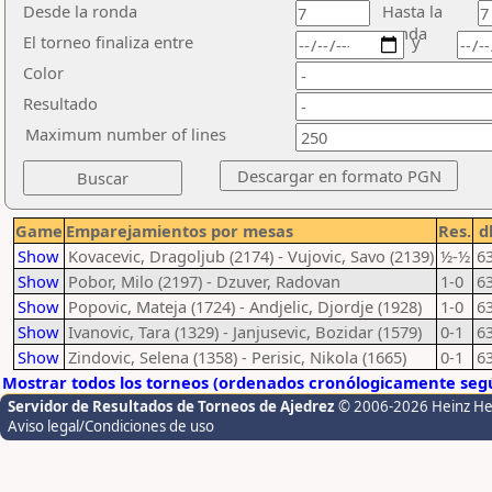
Desde la ronda
Hasta la
ronda
El torneo finaliza entre
y
Color
Resultado
Maximum number of lines
Game
Emparejamientos por mesas
Res.
d
Show
Kovacevic, Dragoljub (2174) - Vujovic, Savo (2139)
½-½
6
Show
Pobor, Milo (2197) - Dzuver, Radovan
1-0
6
Show
Popovic, Mateja (1724) - Andjelic, Djordje (1928)
1-0
6
Show
Ivanovic, Tara (1329) - Janjusevic, Bozidar (1579)
0-1
6
Show
Zindovic, Selena (1358) - Perisic, Nikola (1665)
0-1
6
Mostrar todos los torneos (ordenados cronólogicamente segú
Servidor de Resultados de Torneos de Ajedrez
© 2006-2026 Heinz H
Aviso legal/Condiciones de uso