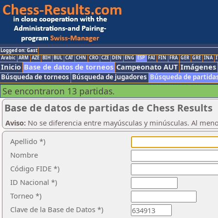
Logged on: Gast
Arabic
ARM
AZE
BIH
BUL
CAT
CHN
CRO
CZE
DEN
ENG
ESP
FAI
FIN
FRA
GER
GRE
INA
I
Inicio
Base de datos de torneos
Campeonato AUT
Imágenes
Búsqueda de torneos
Búsqueda de jugadores
Búsqueda de partida
Se encontraron 13 partidas.
Base de datos de partidas de Chess Results
Aviso:
No se diferencia entre mayúsculas y minúsculas. Al men
Apellido *)
Nombre
Código FIDE *)
ID Nacional *)
Torneo *)
Clave de la Base de Datos *)