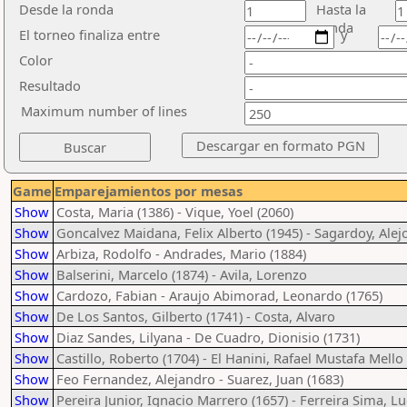
Desde la ronda
Hasta la
ronda
El torneo finaliza entre
y
Color
Resultado
Maximum number of lines
Game
Emparejamientos por mesas
Show
Costa, Maria (1386) - Vique, Yoel (2060)
Show
Goncalvez Maidana, Felix Alberto (1945) - Sagardoy, Alejo
Show
Arbiza, Rodolfo - Andrades, Mario (1884)
Show
Balserini, Marcelo (1874) - Avila, Lorenzo
Show
Cardozo, Fabian - Araujo Abimorad, Leonardo (1765)
Show
De Los Santos, Gilberto (1741) - Costa, Alvaro
Show
Diaz Sandes, Lilyana - De Cuadro, Dionisio (1731)
Show
Castillo, Roberto (1704) - El Hanini, Rafael Mustafa Mello
Show
Feo Fernandez, Alejandro - Suarez, Juan (1683)
Show
Pereira Junior, Ignacio Marrero (1657) - Ferreira Sima, L