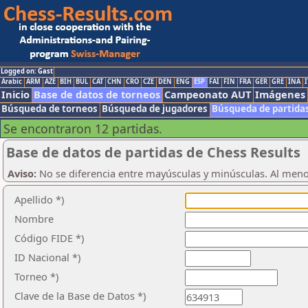
Logged on: Gast
Arabic
ARM
AZE
BIH
BUL
CAT
CHN
CRO
CZE
DEN
ENG
ESP
FAI
FIN
FRA
GER
GRE
INA
I
Inicio
Base de datos de torneos
Campeonato AUT
Imágenes
Búsqueda de torneos
Búsqueda de jugadores
Búsqueda de partida
Se encontraron 12 partidas.
Base de datos de partidas de Chess Results
Aviso:
No se diferencia entre mayúsculas y minúsculas. Al men
Apellido *)
Nombre
Código FIDE *)
ID Nacional *)
Torneo *)
Clave de la Base de Datos *)