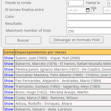
Desde la ronda
Hasta la
ronda
El torneo finaliza entre
y
Color
Resultado
Maximum number of lines
Game
Emparejamientos por mesas
Show
Suarez, Juan (1683) - Vique, Yoel (2060)
Show
Balserini, Marcelo (1874) - El Hanini, Rafael Mustafa Mell
Show
Pereira Junior, Ignacio Marrero (1657) - De Cuadro, Dioni
Show
Goncalvez Maidana, Felix Alberto (1945) - Cristino, Jose (
Show
Feo Fernandez, Alejandro - Andrades, Mario (1884)
Show
Tramutolo, Gustavo (1492) - Sagardoy, Alejo (1383)
Show
Bossi, Hugo (1422) - Morena Araujo, Martin
Show
Costa, Maria (1386) - Ramirez, Wilson
Show
Arbiza, Rodolfo - Enriquez, Alvaro
Show
Balserini, Genaro - Avila, Lorenzo