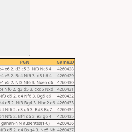
PGN
GameID
e4 e6 2. d3 c5 3. Nf3 Nc6 4
4260428
e4 e5 2. Bc4 Nf6 3. d3 h6 4
4260429
e4 e5 2. Nf3 Nf6 3. Nxe5 d6
4260430
 c4 Nf6 2. g3 d5 3. cxd5 Nxd
4260431
Nf3 d5 2. d4 Nf6 3. Bg5 e6
4260432
 d4 d5 2. Nf3 Bg4 3. Nbd2 e6
4260433
 d4 Nf6 2. e3 g6 3. Bd3 Bg7
4260434
d4 Nf6 2. Bf4 d6 3. e3 g6 4
4260435
 ganan-NN ausentes(1-0)
4260436
 Nf3 d5 2. g4 Bxg4 3. Ne5 Nh
4260437