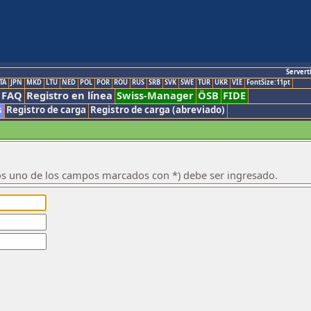
Servert
TA
JPN
MKD
LTU
NED
POL
POR
ROU
RUS
SRB
SVK
SWE
TUR
UKR
VIE
FontSize:11pt
FAQ
Registro en línea
Swiss-Manager
ÖSB
FIDE
s
Registro de carga
Registro de carga (abreviado)
os uno de los campos marcados con *) debe ser ingresado.