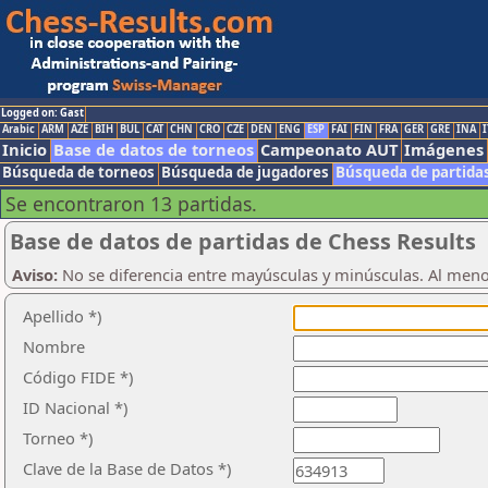
Logged on: Gast
Arabic
ARM
AZE
BIH
BUL
CAT
CHN
CRO
CZE
DEN
ENG
ESP
FAI
FIN
FRA
GER
GRE
INA
I
Inicio
Base de datos de torneos
Campeonato AUT
Imágenes
Búsqueda de torneos
Búsqueda de jugadores
Búsqueda de partida
Se encontraron 13 partidas.
Base de datos de partidas de Chess Results
Aviso:
No se diferencia entre mayúsculas y minúsculas. Al men
Apellido *)
Nombre
Código FIDE *)
ID Nacional *)
Torneo *)
Clave de la Base de Datos *)