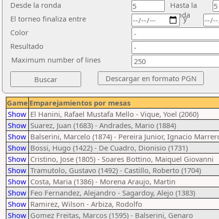
Desde la ronda
Hasta la
ronda
El torneo finaliza entre
y
Color
Resultado
Maximum number of lines
Game
Emparejamientos por mesas
Show
El Hanini, Rafael Mustafa Mello - Vique, Yoel (2060)
Show
Suarez, Juan (1683) - Andrades, Mario (1884)
Show
Balserini, Marcelo (1874) - Pereira Junior, Ignacio Marrer
Show
Bossi, Hugo (1422) - De Cuadro, Dionisio (1731)
Show
Cristino, Jose (1805) - Soares Bottino, Maiquel Giovanni
Show
Tramutolo, Gustavo (1492) - Castillo, Roberto (1704)
Show
Costa, Maria (1386) - Morena Araujo, Martin
Show
Feo Fernandez, Alejandro - Sagardoy, Alejo (1383)
Show
Ramirez, Wilson - Arbiza, Rodolfo
Show
Gomez Freitas, Marcos (1595) - Balserini, Genaro