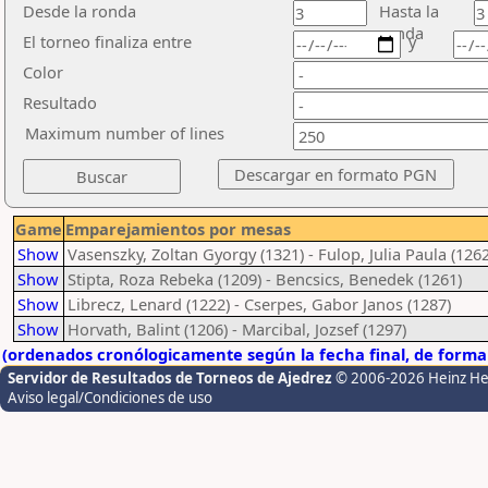
Desde la ronda
Hasta la
ronda
El torneo finaliza entre
y
Color
Resultado
Maximum number of lines
Game
Emparejamientos por mesas
Show
Vasenszky, Zoltan Gyorgy (1321) - Fulop, Julia Paula (1262
Show
Stipta, Roza Rebeka (1209) - Bencsics, Benedek (1261)
Show
Librecz, Lenard (1222) - Cserpes, Gabor Janos (1287)
Show
Horvath, Balint (1206) - Marcibal, Jozsef (1297)
(ordenados cronólogicamente según la fecha final, de form
Servidor de Resultados de Torneos de Ajedrez
© 2006-2026 Heinz H
Aviso legal/Condiciones de uso