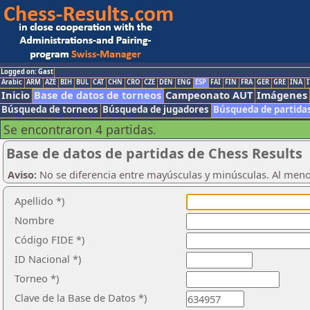
Logged on: Gast
Arabic
ARM
AZE
BIH
BUL
CAT
CHN
CRO
CZE
DEN
ENG
ESP
FAI
FIN
FRA
GER
GRE
INA
I
Inicio
Base de datos de torneos
Campeonato AUT
Imágenes
Búsqueda de torneos
Búsqueda de jugadores
Búsqueda de partida
Se encontraron 4 partidas.
Base de datos de partidas de Chess Results
Aviso:
No se diferencia entre mayúsculas y minúsculas. Al men
Apellido *)
Nombre
Código FIDE *)
ID Nacional *)
Torneo *)
Clave de la Base de Datos *)