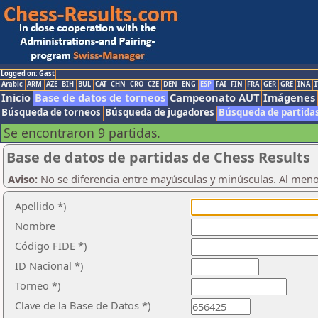
Logged on: Gast
Arabic
ARM
AZE
BIH
BUL
CAT
CHN
CRO
CZE
DEN
ENG
ESP
FAI
FIN
FRA
GER
GRE
INA
I
Inicio
Base de datos de torneos
Campeonato AUT
Imágenes
Búsqueda de torneos
Búsqueda de jugadores
Búsqueda de partida
Se encontraron 9 partidas.
Base de datos de partidas de Chess Results
Aviso:
No se diferencia entre mayúsculas y minúsculas. Al men
Apellido *)
Nombre
Código FIDE *)
ID Nacional *)
Torneo *)
Clave de la Base de Datos *)