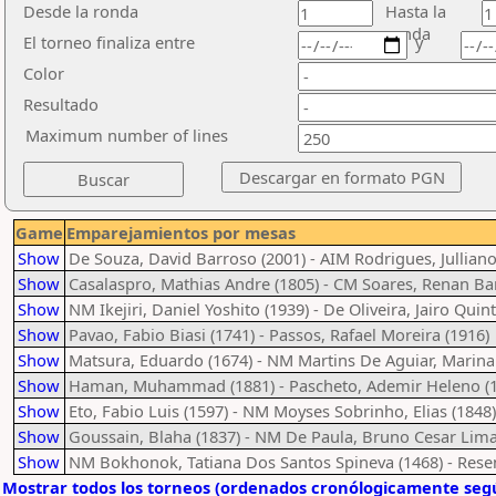
Desde la ronda
Hasta la
ronda
El torneo finaliza entre
y
Color
Resultado
Maximum number of lines
Game
Emparejamientos por mesas
Show
De Souza, David Barroso (2001) - AIM Rodrigues, Julliano
Show
Casalaspro, Mathias Andre (1805) - CM Soares, Renan Ba
Show
NM Ikejiri, Daniel Yoshito (1939) - De Oliveira, Jairo Quint
Show
Pavao, Fabio Biasi (1741) - Passos, Rafael Moreira (1916)
Show
Matsura, Eduardo (1674) - NM Martins De Aguiar, Marina
Show
Haman, Muhammad (1881) - Pascheto, Ademir Heleno (1
Show
Eto, Fabio Luis (1597) - NM Moyses Sobrinho, Elias (1848)
Show
Goussain, Blaha (1837) - NM De Paula, Bruno Cesar Lima
Show
NM Bokhonok, Tatiana Dos Santos Spineva (1468) - Rese
Mostrar todos los torneos (ordenados cronólogicamente segú