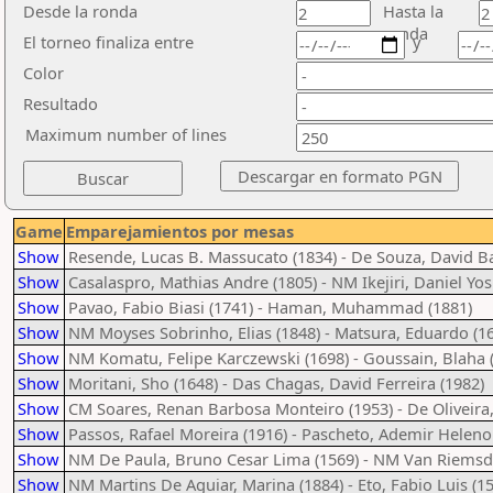
Desde la ronda
Hasta la
ronda
El torneo finaliza entre
y
Color
Resultado
Maximum number of lines
Game
Emparejamientos por mesas
Show
Resende, Lucas B. Massucato (1834) - De Souza, David B
Show
Casalaspro, Mathias Andre (1805) - NM Ikejiri, Daniel Yos
Show
Pavao, Fabio Biasi (1741) - Haman, Muhammad (1881)
Show
NM Moyses Sobrinho, Elias (1848) - Matsura, Eduardo (1
Show
NM Komatu, Felipe Karczewski (1698) - Goussain, Blaha 
Show
Moritani, Sho (1648) - Das Chagas, David Ferreira (1982)
Show
CM Soares, Renan Barbosa Monteiro (1953) - De Oliveira, 
Show
Passos, Rafael Moreira (1916) - Pascheto, Ademir Heleno
Show
NM De Paula, Bruno Cesar Lima (1569) - NM Van Riemsdij
Show
NM Martins De Aguiar, Marina (1884) - Eto, Fabio Luis (1