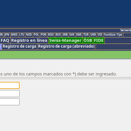
Servert
TA
JPN
MKD
LTU
NED
POL
POR
ROU
RUS
SRB
SVK
SWE
TUR
UKR
VIE
FontSize:11pt
FAQ
Registro en línea
Swiss-Manager
ÖSB
FIDE
s
Registro de carga
Registro de carga (abreviado)
os uno de los campos marcados con *) debe ser ingresado.