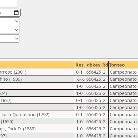
Res.
dbkey
Rd
Torneo
arroso (2001)
0-1
656425
2
Campeonato B
hito (1939)
½-½
656425
2
Campeonato B
1-0
656425
2
Campeonato B
674)
1-0
656425
2
Campeonato B
(1837)
0-1
656425
2
Campeonato B
1-0
656425
2
Campeonato B
Jairo Quintiliano (1792)
0-1
656425
2
Campeonato B
 (1655)
1-0
656425
2
Campeonato B
k, Dirk D. (1889)
1-0
656425
2
Campeonato B
597)
1-0
656425
2
Campeonato B