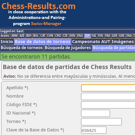
Logged on: Gast
Arabic
ARM
AZE
BIH
BUL
CAT
CHN
CRO
CZE
DEN
ENG
ESP
FAI
FIN
FRA
GER
GRE
INA
I
Inicio
Base de datos de torneos
Campeonato AUT
Imágenes
Búsqueda de torneos
Búsqueda de jugadores
Búsqueda de partida
Se encontraron 11 partidas.
Base de datos de partidas de Chess Results
Aviso:
No se diferencia entre mayúsculas y minúsculas. Al men
Apellido *)
Nombre
Código FIDE *)
ID Nacional *)
Torneo *)
Clave de la Base de Datos *)