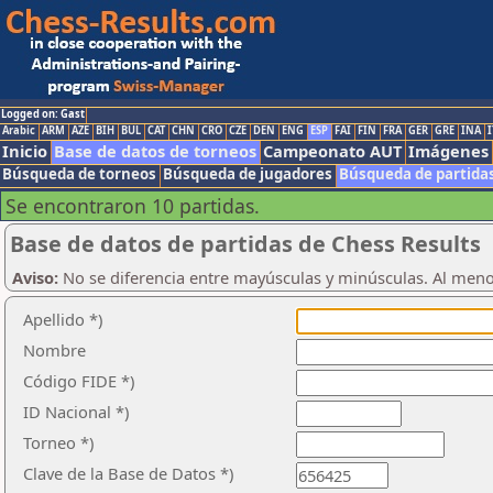
Logged on: Gast
Arabic
ARM
AZE
BIH
BUL
CAT
CHN
CRO
CZE
DEN
ENG
ESP
FAI
FIN
FRA
GER
GRE
INA
I
Inicio
Base de datos de torneos
Campeonato AUT
Imágenes
Búsqueda de torneos
Búsqueda de jugadores
Búsqueda de partida
Se encontraron 10 partidas.
Base de datos de partidas de Chess Results
Aviso:
No se diferencia entre mayúsculas y minúsculas. Al men
Apellido *)
Nombre
Código FIDE *)
ID Nacional *)
Torneo *)
Clave de la Base de Datos *)