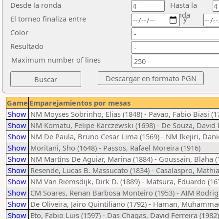
Desde la ronda
Hasta la
ronda
El torneo finaliza entre
y
Color
Resultado
Maximum number of lines
Game
Emparejamientos por mesas
Show
NM Moyses Sobrinho, Elias (1848) - Pavao, Fabio Biasi (1
Show
NM Komatu, Felipe Karczewski (1698) - De Souza, David 
Show
NM De Paula, Bruno Cesar Lima (1569) - NM Ikejiri, Danie
Show
Moritani, Sho (1648) - Passos, Rafael Moreira (1916)
Show
NM Martins De Aguiar, Marina (1884) - Goussain, Blaha (
Show
Resende, Lucas B. Massucato (1834) - Casalaspro, Mathia
Show
NM Van Riemsdijk, Dirk D. (1889) - Matsura, Eduardo (16
Show
CM Soares, Renan Barbosa Monteiro (1953) - AIM Rodrigu
Show
De Oliveira, Jairo Quintiliano (1792) - Haman, Muhamma
Show
Eto, Fabio Luis (1597) - Das Chagas, David Ferreira (1982)