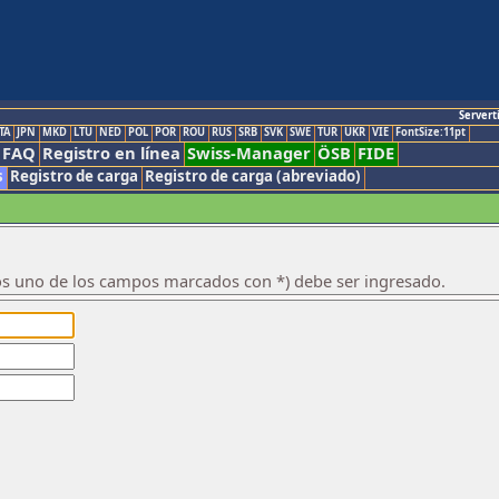
Servert
TA
JPN
MKD
LTU
NED
POL
POR
ROU
RUS
SRB
SVK
SWE
TUR
UKR
VIE
FontSize:11pt
FAQ
Registro en línea
Swiss-Manager
ÖSB
FIDE
s
Registro de carga
Registro de carga (abreviado)
os uno de los campos marcados con *) debe ser ingresado.