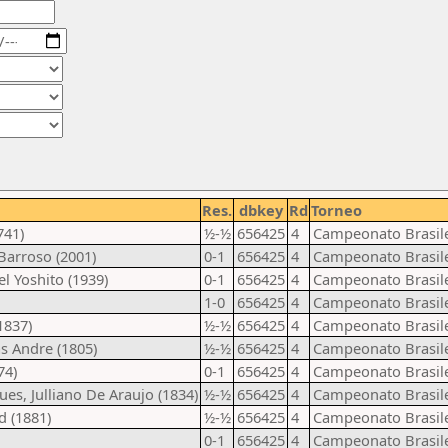
Res.
dbkey
Rd
Torneo
741)
½-½
656425
4
Campeonato Brasil
Barroso (2001)
0-1
656425
4
Campeonato Brasil
l Yoshito (1939)
0-1
656425
4
Campeonato Brasil
1-0
656425
4
Campeonato Brasil
1837)
½-½
656425
4
Campeonato Brasil
s Andre (1805)
½-½
656425
4
Campeonato Brasil
74)
0-1
656425
4
Campeonato Brasil
es, Julliano De Araujo (1834)
½-½
656425
4
Campeonato Brasil
d (1881)
½-½
656425
4
Campeonato Brasil
0-1
656425
4
Campeonato Brasil