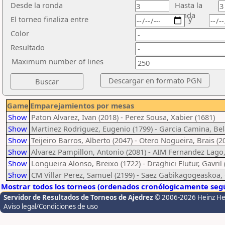
Desde la ronda
Hasta la
ronda
El torneo finaliza entre
y
Color
Resultado
Maximum number of lines
Game
Emparejamientos por mesas
Show
Paton Alvarez, Ivan (2018) - Perez Sousa, Xabier (1681)
Show
Martinez Rodriguez, Eugenio (1799) - Garcia Camina, Be
Show
Teijeiro Barros, Alberto (2047) - Otero Nogueira, Brais (2
Show
Alvarez Pampillon, Antonio (2081) - AIM Fernandez Lago,
Show
Longueira Alonso, Breixo (1722) - Draghici Flutur, Gavril 
Show
CM Villar Perez, Samuel (2199) - Saez Gabikagogeaskoa, 
Mostrar todos los torneos (ordenados cronólogicamente segú
Servidor de Resultados de Torneos de Ajedrez
© 2006-2026 Heinz H
Aviso legal/Condiciones de uso