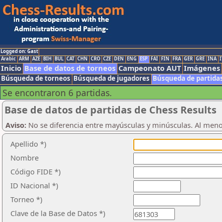
Logged on: Gast
Arabic
ARM
AZE
BIH
BUL
CAT
CHN
CRO
CZE
DEN
ENG
ESP
FAI
FIN
FRA
GER
GRE
INA
I
Inicio
Base de datos de torneos
Campeonato AUT
Imágenes
Búsqueda de torneos
Búsqueda de jugadores
Búsqueda de partida
Se encontraron 6 partidas.
Base de datos de partidas de Chess Results
Aviso:
No se diferencia entre mayúsculas y minúsculas. Al men
Apellido *)
Nombre
Código FIDE *)
ID Nacional *)
Torneo *)
Clave de la Base de Datos *)