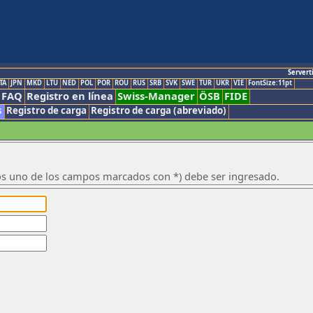
Servert
TA
JPN
MKD
LTU
NED
POL
POR
ROU
RUS
SRB
SVK
SWE
TUR
UKR
VIE
FontSize:11pt
FAQ
Registro en línea
Swiss-Manager
ÖSB
FIDE
s
Registro de carga
Registro de carga (abreviado)
os uno de los campos marcados con *) debe ser ingresado.