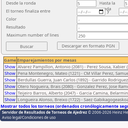
Desde la ronda
Hasta la
ronda
El torneo finaliza entre
y
Color
Resultado
Maximum number of lines
Game
Emparejamientos por mesas
Show
Alvarez Pampillon, Antonio (2081) - Perez Sousa, Xabier 
Show
Pena Montenegro, Mateo (1221) - CM Villar Perez, Samue
Show
Berdullas Guerra, Juan Carlos (1892) - Garrido Rodriguez
Show
Otero Nogueira, Brais (2080) - Gonzalez Perez, Jose Ram
Show
Teijeiro Barros, Alberto (2047) - Garcia Camina, Belarmin
Show
Longueira Alonso, Breixo (1722) - Saez Gabikagogeaskoa
Mostrar todos los torneos (ordenados cronólogicamente segú
Servidor de Resultados de Torneos de Ajedrez
© 2006-2026 Heinz H
Aviso legal/Condiciones de uso