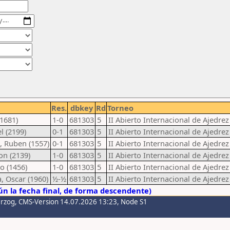
Res.
dbkey
Rd
Torneo
(1681)
1-0
681303
5
II Abierto Internacional de Ajedre
l (2199)
0-1
681303
5
II Abierto Internacional de Ajedre
, Ruben (1557)
0-1
681303
5
II Abierto Internacional de Ajedre
on (2139)
1-0
681303
5
II Abierto Internacional de Ajedre
o (1456)
1-0
681303
5
II Abierto Internacional de Ajedre
, Oscar (1960)
½-½
681303
5
II Abierto Internacional de Ajedre
n la fecha final, de forma descendente)
erzog
, CMS-Version 14.07.2026 13:23, Node S1