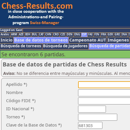
Logged on: Gast
Arabic
ARM
AZE
BIH
BUL
CAT
CHN
CRO
CZE
DEN
ENG
ESP
FAI
FIN
FRA
GER
GRE
INA
I
Inicio
Base de datos de torneos
Campeonato AUT
Imágenes
Búsqueda de torneos
Búsqueda de jugadores
Búsqueda de partida
Se encontraron 6 partidas.
Base de datos de partidas de Chess Results
Aviso:
No se diferencia entre mayúsculas y minúsculas. Al men
Apellido *)
Nombre
Código FIDE *)
ID Nacional *)
Torneo *)
Clave de la Base de Datos *)