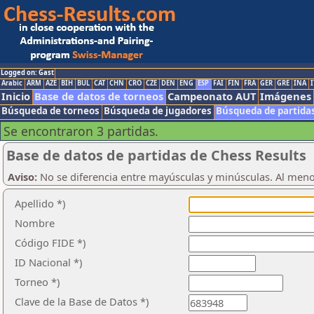
Logged on: Gast
Arabic
ARM
AZE
BIH
BUL
CAT
CHN
CRO
CZE
DEN
ENG
ESP
FAI
FIN
FRA
GER
GRE
INA
I
Inicio
Base de datos de torneos
Campeonato AUT
Imágenes
Búsqueda de torneos
Búsqueda de jugadores
Búsqueda de partida
Se encontraron 3 partidas.
Base de datos de partidas de Chess Results
Aviso:
No se diferencia entre mayúsculas y minúsculas. Al men
Apellido *)
Nombre
Código FIDE *)
ID Nacional *)
Torneo *)
Clave de la Base de Datos *)