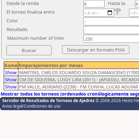
Desde la ronda
Hasta la
ronda
El torneo finaliza entre
y
Color
Resultado
Maximum number of lines
Game
Emparejamientos por mesas
Show
MARTINS, CARLOS EDUARDO SOUZA DAMASCENO (1700) -
Show
CM DE SIQUEIRA, LUIGY LIRA (2011) - JAPIASSU, RICARD
Show
FM VALLE, ADRIANO (2238) - FM CUNHA, LUCAS AGUIAR 
Mostrar todos los torneos (ordenados cronólogicamente segú
Servidor de Resultados de Torneos de Ajedrez
© 2006-2026 Heinz H
Aviso legal/Condiciones de uso