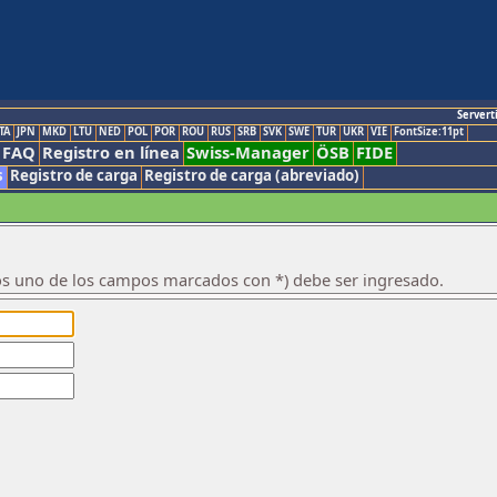
Servert
TA
JPN
MKD
LTU
NED
POL
POR
ROU
RUS
SRB
SVK
SWE
TUR
UKR
VIE
FontSize:11pt
FAQ
Registro en línea
Swiss-Manager
ÖSB
FIDE
s
Registro de carga
Registro de carga (abreviado)
os uno de los campos marcados con *) debe ser ingresado.