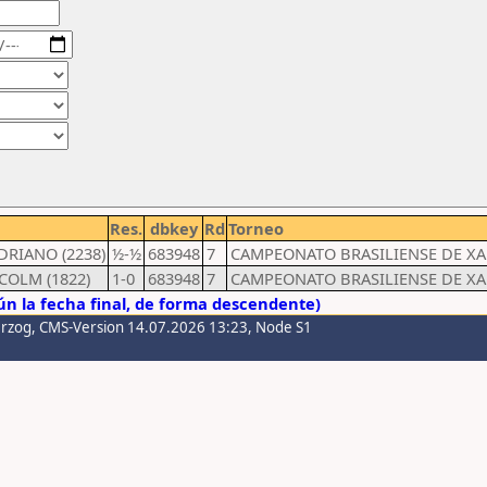
Res.
dbkey
Rd
Torneo
ADRIANO (2238)
½-½
683948
7
CAMPEONATO BRASILIENSE DE XAD
COLM (1822)
1-0
683948
7
CAMPEONATO BRASILIENSE DE XAD
n la fecha final, de forma descendente)
erzog
, CMS-Version 14.07.2026 13:23, Node S1