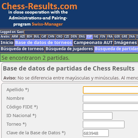
Logged on: Gast
Arabic
ARM
AZE
BIH
BUL
CAT
CHN
CRO
CZE
DEN
ENG
ESP
FAI
FIN
FRA
GER
GRE
INA
I
Inicio
Base de datos de torneos
Campeonato AUT
Imágenes
Búsqueda de torneos
Búsqueda de jugadores
Búsqueda de partida
Se encontraron 2 partidas.
Base de datos de partidas de Chess Results
Aviso:
No se diferencia entre mayúsculas y minúsculas. Al men
Apellido *)
Nombre
Código FIDE *)
ID Nacional *)
Torneo *)
Clave de la Base de Datos *)