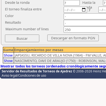
Desde la ronda
Hasta la
ronda
El torneo finaliza entre
y
Color
Resultado
Maximum number of lines
Game
Emparejamientos por mesas
Show
JAPIASSU, RICARDO DE VILLA NOVA (1964) - FM VALLE, 
Show
NASCIMENTO, DAVI DE ARAUJO (1750) - ROBINSON, MAL
Mostrar todos los torneos (ordenados cronólogicamente segú
Servidor de Resultados de Torneos de Ajedrez
© 2006-2026 Heinz H
Aviso legal/Condiciones de uso