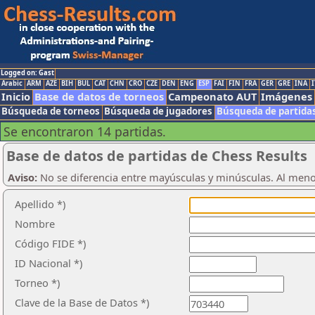
Logged on: Gast
Arabic
ARM
AZE
BIH
BUL
CAT
CHN
CRO
CZE
DEN
ENG
ESP
FAI
FIN
FRA
GER
GRE
INA
I
Inicio
Base de datos de torneos
Campeonato AUT
Imágenes
Búsqueda de torneos
Búsqueda de jugadores
Búsqueda de partida
Se encontraron 14 partidas.
Base de datos de partidas de Chess Results
Aviso:
No se diferencia entre mayúsculas y minúsculas. Al men
Apellido *)
Nombre
Código FIDE *)
ID Nacional *)
Torneo *)
Clave de la Base de Datos *)