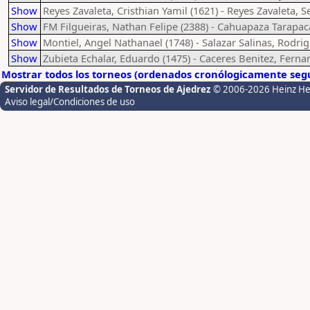
Show
Reyes Zavaleta, Cristhian Yamil (1621) - Reyes Zavaleta, S
Show
FM Filgueiras, Nathan Felipe (2388) - Cahuapaza Tarapac
Show
Montiel, Angel Nathanael (1748) - Salazar Salinas, Rodrig
Show
Zubieta Echalar, Eduardo (1475) - Caceres Benitez, Fernan
Mostrar todos los torneos (ordenados cronólogicamente segú
Servidor de Resultados de Torneos de Ajedrez
© 2006-2026 Heinz H
Aviso legal/Condiciones de uso