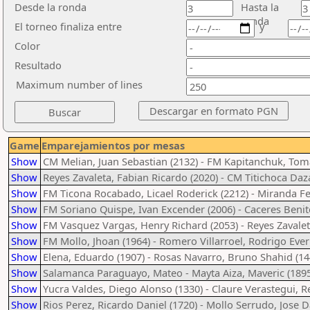
Desde la ronda
Hasta la
ronda
El torneo finaliza entre
y
Color
Resultado
Maximum number of lines
Game
Emparejamientos por mesas
Show
CM Melian, Juan Sebastian (2132) - FM Kapitanchuk, Tom
Show
Reyes Zavaleta, Fabian Ricardo (2020) - CM Titichoca Daza
Show
FM Ticona Rocabado, Licael Roderick (2212) - Miranda F
Show
FM Soriano Quispe, Ivan Excender (2006) - Caceres Benit
Show
FM Vasquez Vargas, Henry Richard (2053) - Reyes Zavalet
Show
FM Mollo, Jhoan (1964) - Romero Villarroel, Rodrigo Ever
Show
Elena, Eduardo (1907) - Rosas Navarro, Bruno Shahid (14
Show
Salamanca Paraguayo, Mateo - Mayta Aiza, Maveric (1895
Show
Yucra Valdes, Diego Alonso (1330) - Claure Verastegui, R
Show
Rios Perez, Ricardo Daniel (1720) - Mollo Serrudo, Jose D