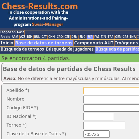
Logged on: Gast
Arabic
ARM
AZE
BIH
BUL
CAT
CHN
CRO
CZE
DEN
ENG
ESP
FAI
FIN
FRA
GER
GRE
INA
I
Inicio
Base de datos de torneos
Campeonato AUT
Imágenes
Búsqueda de torneos
Búsqueda de jugadores
Búsqueda de partida
Se encontraron 4 partidas.
Base de datos de partidas de Chess Results
Aviso:
No se diferencia entre mayúsculas y minúsculas. Al men
Apellido *)
Nombre
Código FIDE *)
ID Nacional *)
Torneo *)
Clave de la Base de Datos *)