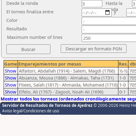
Desde la ronda
Hasta la
ronda
El torneo finaliza entre
y
Color
Resultado
Maximum number of lines
Game
Emparejamientos por mesas
Res.
db
Show
Alfaitori, Abdallah (1914) - Salem, Magdi (1766)
½-½
70
Show
Abuanza, Mousa (1886) - Almakas, Taha (1731)
1-0
70
Show
Ftiees, Salah (1817) - Ahmaida, Mohamed (1710)
1-0
70
Show
Elfelo, Ali (1767) - Zagoot, Noah Ali (1696)
0-1
70
Mostrar todos los torneos (ordenados cronólogicamente segú
Servidor de Resultados de Torneos de Ajedrez
© 2006-2026 Heinz H
Aviso legal/Condiciones de uso