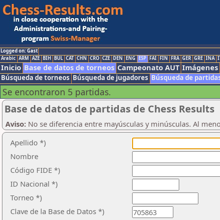
Logged on: Gast
Arabic
ARM
AZE
BIH
BUL
CAT
CHN
CRO
CZE
DEN
ENG
ESP
FAI
FIN
FRA
GER
GRE
INA
I
Inicio
Base de datos de torneos
Campeonato AUT
Imágenes
Búsqueda de torneos
Búsqueda de jugadores
Búsqueda de partida
Se encontraron 5 partidas.
Base de datos de partidas de Chess Results
Aviso:
No se diferencia entre mayúsculas y minúsculas. Al men
Apellido *)
Nombre
Código FIDE *)
ID Nacional *)
Torneo *)
Clave de la Base de Datos *)