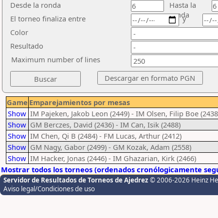
Desde la ronda
Hasta la
ronda
El torneo finaliza entre
y
Color
Resultado
Maximum number of lines
Game
Emparejamientos por mesas
Show
IM Pajeken, Jakob Leon (2449) - IM Olsen, Filip Boe (2438
Show
GM Berczes, David (2436) - IM Can, Isik (2488)
Show
IM Chen, Qi B (2484) - FM Lucas, Arthur (2412)
Show
GM Nagy, Gabor (2499) - GM Kozak, Adam (2558)
Show
IM Hacker, Jonas (2446) - IM Ghazarian, Kirk (2466)
Mostrar todos los torneos (ordenados cronólogicamente segú
Servidor de Resultados de Torneos de Ajedrez
© 2006-2026 Heinz H
Aviso legal/Condiciones de uso