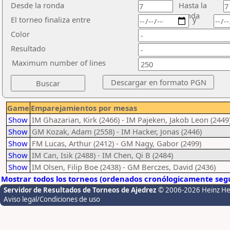
Desde la ronda
Hasta la
ronda
El torneo finaliza entre
y
Color
Resultado
Maximum number of lines
Game
Emparejamientos por mesas
Show
IM Ghazarian, Kirk (2466) - IM Pajeken, Jakob Leon (2449
Show
GM Kozak, Adam (2558) - IM Hacker, Jonas (2446)
Show
FM Lucas, Arthur (2412) - GM Nagy, Gabor (2499)
Show
IM Can, Isik (2488) - IM Chen, Qi B (2484)
Show
IM Olsen, Filip Boe (2438) - GM Berczes, David (2436)
Mostrar todos los torneos (ordenados cronólogicamente segú
Servidor de Resultados de Torneos de Ajedrez
© 2006-2026 Heinz H
Aviso legal/Condiciones de uso