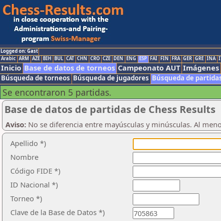
Logged on: Gast
Arabic
ARM
AZE
BIH
BUL
CAT
CHN
CRO
CZE
DEN
ENG
ESP
FAI
FIN
FRA
GER
GRE
INA
I
Inicio
Base de datos de torneos
Campeonato AUT
Imágenes
Búsqueda de torneos
Búsqueda de jugadores
Búsqueda de partida
Se encontraron 5 partidas.
Base de datos de partidas de Chess Results
Aviso:
No se diferencia entre mayúsculas y minúsculas. Al men
Apellido *)
Nombre
Código FIDE *)
ID Nacional *)
Torneo *)
Clave de la Base de Datos *)