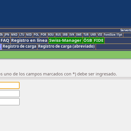
Servert
TA
JPN
MKD
LTU
NED
POL
POR
ROU
RUS
SRB
SVK
SWE
TUR
UKR
VIE
FontSize:11pt
FAQ
Registro en línea
Swiss-Manager
ÖSB
FIDE
s
Registro de carga
Registro de carga (abreviado)
os uno de los campos marcados con *) debe ser ingresado.