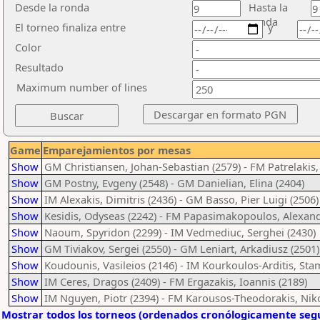
Desde la ronda
Hasta la
ronda
El torneo finaliza entre
y
Color
Resultado
Maximum number of lines
Game
Emparejamientos por mesas
Show
GM Christiansen, Johan-Sebastian (2579) - FM Patrelakis,
Show
GM Postny, Evgeny (2548) - GM Danielian, Elina (2404)
Show
IM Alexakis, Dimitris (2436) - GM Basso, Pier Luigi (2506)
Show
Kesidis, Odyseas (2242) - FM Papasimakopoulos, Alexand
Show
Naoum, Spyridon (2299) - IM Vedmediuc, Serghei (2430)
Show
GM Tiviakov, Sergei (2550) - GM Leniart, Arkadiusz (2501)
Show
Koudounis, Vasileios (2146) - IM Kourkoulos-Arditis, Stam
Show
IM Ceres, Dragos (2409) - FM Ergazakis, Ioannis (2189)
Show
IM Nguyen, Piotr (2394) - FM Karousos-Theodorakis, Niko
Mostrar todos los torneos (ordenados cronólogicamente segú