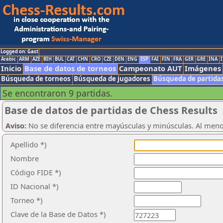
Logged on: Gast
Arabic
ARM
AZE
BIH
BUL
CAT
CHN
CRO
CZE
DEN
ENG
ESP
FAI
FIN
FRA
GER
GRE
INA
I
Inicio
Base de datos de torneos
Campeonato AUT
Imágenes
Búsqueda de torneos
Búsqueda de jugadores
Búsqueda de partida
Se encontraron 9 partidas.
Base de datos de partidas de Chess Results
Aviso:
No se diferencia entre mayúsculas y minúsculas. Al men
Apellido *)
Nombre
Código FIDE *)
ID Nacional *)
Torneo *)
Clave de la Base de Datos *)