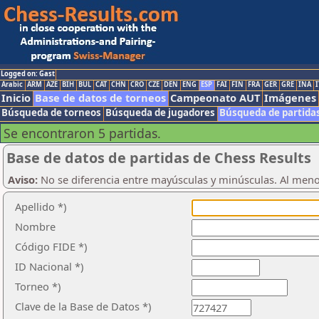
Logged on: Gast
Arabic
ARM
AZE
BIH
BUL
CAT
CHN
CRO
CZE
DEN
ENG
ESP
FAI
FIN
FRA
GER
GRE
INA
I
Inicio
Base de datos de torneos
Campeonato AUT
Imágenes
Búsqueda de torneos
Búsqueda de jugadores
Búsqueda de partida
Se encontraron 5 partidas.
Base de datos de partidas de Chess Results
Aviso:
No se diferencia entre mayúsculas y minúsculas. Al men
Apellido *)
Nombre
Código FIDE *)
ID Nacional *)
Torneo *)
Clave de la Base de Datos *)