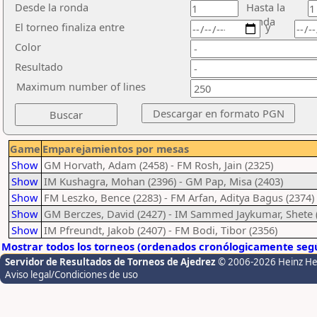
Desde la ronda
Hasta la
ronda
El torneo finaliza entre
y
Color
Resultado
Maximum number of lines
Game
Emparejamientos por mesas
Show
GM Horvath, Adam (2458) - FM Rosh, Jain (2325)
Show
IM Kushagra, Mohan (2396) - GM Pap, Misa (2403)
Show
FM Leszko, Bence (2283) - FM Arfan, Aditya Bagus (2374)
Show
GM Berczes, David (2427) - IM Sammed Jaykumar, Shete 
Show
IM Pfreundt, Jakob (2407) - FM Bodi, Tibor (2356)
Mostrar todos los torneos (ordenados cronólogicamente segú
Servidor de Resultados de Torneos de Ajedrez
© 2006-2026 Heinz H
Aviso legal/Condiciones de uso