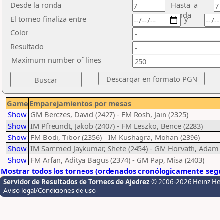
Desde la ronda
Hasta la
ronda
El torneo finaliza entre
y
Color
Resultado
Maximum number of lines
Game
Emparejamientos por mesas
Show
GM Berczes, David (2427) - FM Rosh, Jain (2325)
Show
IM Pfreundt, Jakob (2407) - FM Leszko, Bence (2283)
Show
FM Bodi, Tibor (2356) - IM Kushagra, Mohan (2396)
Show
IM Sammed Jaykumar, Shete (2454) - GM Horvath, Adam 
Show
FM Arfan, Aditya Bagus (2374) - GM Pap, Misa (2403)
Mostrar todos los torneos (ordenados cronólogicamente segú
Servidor de Resultados de Torneos de Ajedrez
© 2006-2026 Heinz H
Aviso legal/Condiciones de uso