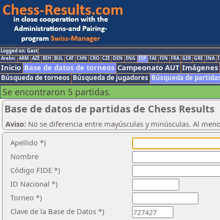
Logged on: Gast
Arabic
ARM
AZE
BIH
BUL
CAT
CHN
CRO
CZE
DEN
ENG
ESP
FAI
FIN
FRA
GER
GRE
INA
I
Inicio
Base de datos de torneos
Campeonato AUT
Imágenes
Búsqueda de torneos
Búsqueda de jugadores
Búsqueda de partida
Se encontraron 5 partidas.
Base de datos de partidas de Chess Results
Aviso:
No se diferencia entre mayúsculas y minúsculas. Al men
Apellido *)
Nombre
Código FIDE *)
ID Nacional *)
Torneo *)
Clave de la Base de Datos *)