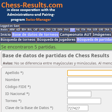
Logged on: Gast
Arabic
ARM
AZE
BIH
BUL
CAT
CHN
CRO
CZE
DEN
ENG
ESP
FAI
FIN
FRA
GER
GRE
INA
I
Inicio
Base de datos de torneos
Campeonato AUT
Imágenes
Búsqueda de torneos
Búsqueda de jugadores
Búsqueda de partida
Se encontraron 5 partidas.
Base de datos de partidas de Chess Results
Aviso:
No se diferencia entre mayúsculas y minúsculas. Al men
Apellido *)
Nombre
Código FIDE *)
ID Nacional *)
Torneo *)
Clave de la Base de Datos *)