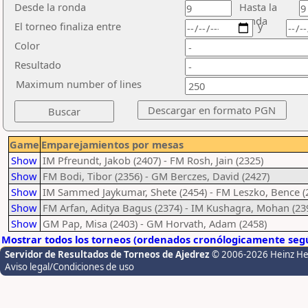
Desde la ronda
Hasta la
ronda
El torneo finaliza entre
y
Color
Resultado
Maximum number of lines
Game
Emparejamientos por mesas
Show
IM Pfreundt, Jakob (2407) - FM Rosh, Jain (2325)
Show
FM Bodi, Tibor (2356) - GM Berczes, David (2427)
Show
IM Sammed Jaykumar, Shete (2454) - FM Leszko, Bence (
Show
FM Arfan, Aditya Bagus (2374) - IM Kushagra, Mohan (23
Show
GM Pap, Misa (2403) - GM Horvath, Adam (2458)
Mostrar todos los torneos (ordenados cronólogicamente segú
Servidor de Resultados de Torneos de Ajedrez
© 2006-2026 Heinz H
Aviso legal/Condiciones de uso