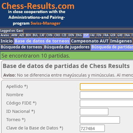
Logged on: Gast
Arabic
ARM
AZE
BIH
BUL
CAT
CHN
CRO
CZE
DEN
ENG
ESP
FAI
FIN
FRA
GER
GRE
INA
I
Inicio
Base de datos de torneos
Campeonato AUT
Imágenes
Búsqueda de torneos
Búsqueda de jugadores
Búsqueda de partida
Se encontraron 10 partidas.
Base de datos de partidas de Chess Results
Aviso:
No se diferencia entre mayúsculas y minúsculas. Al men
Apellido *)
Nombre
Código FIDE *)
ID Nacional *)
Torneo *)
Clave de la Base de Datos *)