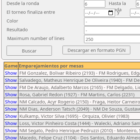
Desde la ronda
Hasta la
ronda
El torneo finaliza entre
y
Color
Resultado
Maximum number of lines
Game
Emparejamientos por mesas
Show
FM Gonzalez, Bolivar Ribeiro (2193) - FM Rodrigues, Edga
Show
Salvadego, Matheus Henrique De Oliveira (1940) - FM De
Show
FM De Araujo, Adalberto Marcos (2165) - FM Delgado, Lid
Show
Rosa, Gabriel Redon (1927) - FM Martins, Carlos (2231)
Show
NM Calcado, Acyr Rogerio (2150) - Fraga, Heitor Carneiro
Show
NM Dias, Anderson Tatsch (2049) - NM De Souza, Gustav
Show
Kulkamp, Victor Silva (1695) - Orquiza, Olivier (1983)
Show
Loss, Victor Pinheiro Costa (1444) - Walecki, Adriano Sant
Show
NM Segato, Pedro Henrique Pedruzzi (2010) - Monteiro,
Show
Macedo, Felipe Cruz (1104) - Dos Santos, Eduardo Almeid