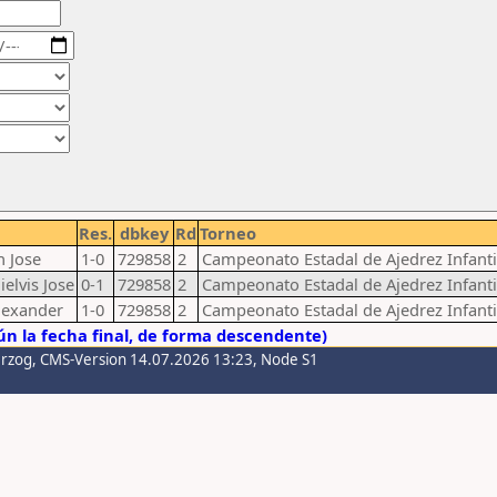
Res.
dbkey
Rd
Torneo
n Jose
1-0
729858
2
Campeonato Estadal de Ajedrez Infanti
elvis Jose
0-1
729858
2
Campeonato Estadal de Ajedrez Infanti
lexander
1-0
729858
2
Campeonato Estadal de Ajedrez Infanti
n la fecha final, de forma descendente)
erzog
, CMS-Version 14.07.2026 13:23, Node S1