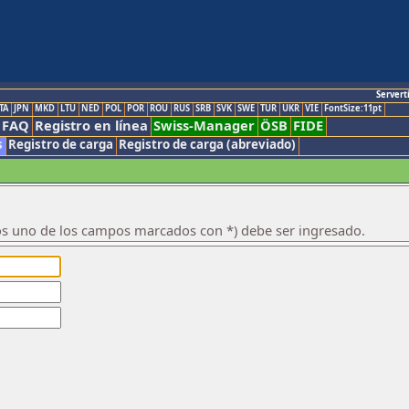
Servert
TA
JPN
MKD
LTU
NED
POL
POR
ROU
RUS
SRB
SVK
SWE
TUR
UKR
VIE
FontSize:11pt
FAQ
Registro en línea
Swiss-Manager
ÖSB
FIDE
s
Registro de carga
Registro de carga (abreviado)
os uno de los campos marcados con *) debe ser ingresado.