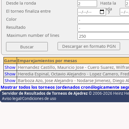
Desde la ronda
Hasta la
ronda
El torneo finaliza entre
y
Color
Resultado
Maximum number of lines
Game
Emparejamientos por mesas
Show
Hernandez Castillo, Mauricio Jose - Cuero Suarez, Wilfra
Show
Heredia Espinal, Octavio Alejandro - Lopez Camero, Fredi
Show
Barboza Azo, Jose Alejandro - Nodarse Jimenez, Diego A
Mostrar todos los torneos (ordenados cronólogicamente segú
Servidor de Resultados de Torneos de Ajedrez
© 2006-2026 Heinz H
Aviso legal/Condiciones de uso