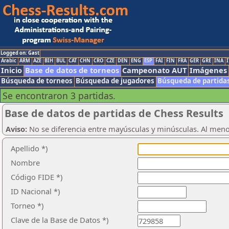
Logged on: Gast
Arabic
ARM
AZE
BIH
BUL
CAT
CHN
CRO
CZE
DEN
ENG
ESP
FAI
FIN
FRA
GER
GRE
INA
I
Inicio
Base de datos de torneos
Campeonato AUT
Imágenes
Búsqueda de torneos
Búsqueda de jugadores
Búsqueda de partida
Se encontraron 3 partidas.
Base de datos de partidas de Chess Results
Aviso:
No se diferencia entre mayúsculas y minúsculas. Al men
Apellido *)
Nombre
Código FIDE *)
ID Nacional *)
Torneo *)
Clave de la Base de Datos *)