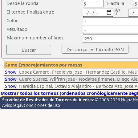
Desde la ronda
Hasta la
ronda
El torneo finaliza entre
y
Color
Resultado
Maximum number of lines
Game
Emparejamientos por mesas
Show
Lopez Camero, Fredielvis Jose - Hernandez Castillo, Maur
Show
Cuero Suarez, Wilfran Jose - Nodarse Jimenez, Diego Al
Show
Heredia Espinal, Octavio Alejandro - Barboza Azo, Jose A
Mostrar todos los torneos (ordenados cronólogicamente segú
Servidor de Resultados de Torneos de Ajedrez
© 2006-2026 Heinz H
Aviso legal/Condiciones de uso