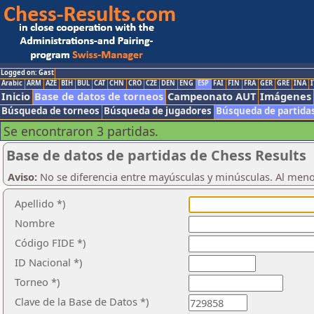
Logged on: Gast
Arabic
ARM
AZE
BIH
BUL
CAT
CHN
CRO
CZE
DEN
ENG
ESP
FAI
FIN
FRA
GER
GRE
INA
I
Inicio
Base de datos de torneos
Campeonato AUT
Imágenes
Búsqueda de torneos
Búsqueda de jugadores
Búsqueda de partida
Se encontraron 3 partidas.
Base de datos de partidas de Chess Results
Aviso:
No se diferencia entre mayúsculas y minúsculas. Al men
Apellido *)
Nombre
Código FIDE *)
ID Nacional *)
Torneo *)
Clave de la Base de Datos *)