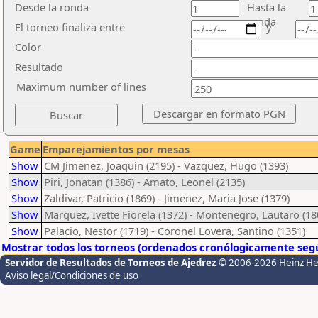
Desde la ronda
Hasta la
ronda
El torneo finaliza entre
y
Color
Resultado
Maximum number of lines
Game
Emparejamientos por mesas
Show
CM Jimenez, Joaquin (2195) - Vazquez, Hugo (1393)
Show
Piri, Jonatan (1386) - Amato, Leonel (2135)
Show
Zaldivar, Patricio (1869) - Jimenez, Maria Jose (1379)
Show
Marquez, Ivette Fiorela (1372) - Montenegro, Lautaro (18
Show
Palacio, Nestor (1719) - Coronel Lovera, Santino (1351)
Mostrar todos los torneos (ordenados cronólogicamente segú
Servidor de Resultados de Torneos de Ajedrez
© 2006-2026 Heinz H
Aviso legal/Condiciones de uso