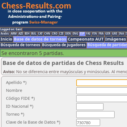
Logged on: Gast
Arabic
ARM
AZE
BIH
BUL
CAT
CHN
CRO
CZE
DEN
ENG
ESP
FAI
FIN
FRA
GER
GRE
INA
I
Inicio
Base de datos de torneos
Campeonato AUT
Imágenes
Búsqueda de torneos
Búsqueda de jugadores
Búsqueda de partida
Se encontraron 5 partidas.
Base de datos de partidas de Chess Results
Aviso:
No se diferencia entre mayúsculas y minúsculas. Al men
Apellido *)
Nombre
Código FIDE *)
ID Nacional *)
Torneo *)
Clave de la Base de Datos *)