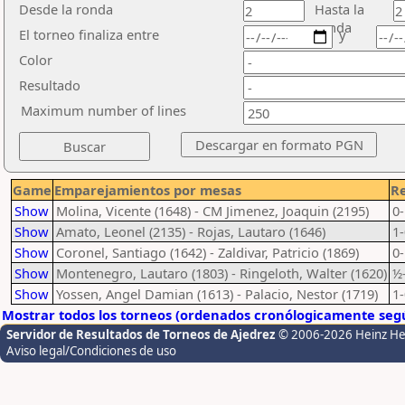
Desde la ronda
Hasta la
ronda
El torneo finaliza entre
y
Color
Resultado
Maximum number of lines
Game
Emparejamientos por mesas
Re
Show
Molina, Vicente (1648) - CM Jimenez, Joaquin (2195)
0-
Show
Amato, Leonel (2135) - Rojas, Lautaro (1646)
1-
Show
Coronel, Santiago (1642) - Zaldivar, Patricio (1869)
0-
Show
Montenegro, Lautaro (1803) - Ringeloth, Walter (1620)
½
Show
Yossen, Angel Damian (1613) - Palacio, Nestor (1719)
1-
Mostrar todos los torneos (ordenados cronólogicamente segú
Servidor de Resultados de Torneos de Ajedrez
© 2006-2026 Heinz H
Aviso legal/Condiciones de uso