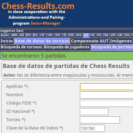
Logged on: Gast
Arabic
ARM
AZE
BIH
BUL
CAT
CHN
CRO
CZE
DEN
ENG
ESP
FAI
FIN
FRA
GER
GRE
INA
I
Inicio
Base de datos de torneos
Campeonato AUT
Imágenes
Búsqueda de torneos
Búsqueda de jugadores
Búsqueda de partida
Se encontraron 5 partidas.
Base de datos de partidas de Chess Results
Aviso:
No se diferencia entre mayúsculas y minúsculas. Al men
Apellido *)
Nombre
Código FIDE *)
ID Nacional *)
Torneo *)
Clave de la Base de Datos *)