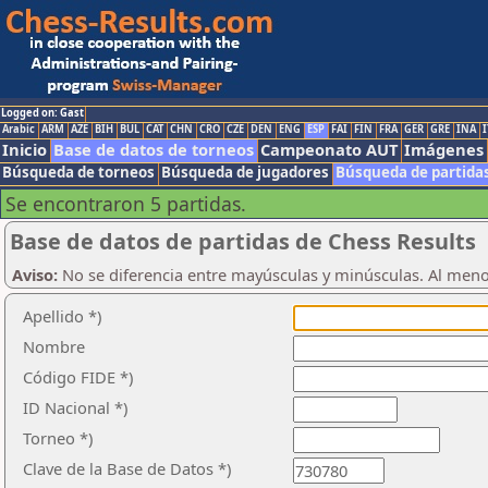
Logged on: Gast
Arabic
ARM
AZE
BIH
BUL
CAT
CHN
CRO
CZE
DEN
ENG
ESP
FAI
FIN
FRA
GER
GRE
INA
I
Inicio
Base de datos de torneos
Campeonato AUT
Imágenes
Búsqueda de torneos
Búsqueda de jugadores
Búsqueda de partida
Se encontraron 5 partidas.
Base de datos de partidas de Chess Results
Aviso:
No se diferencia entre mayúsculas y minúsculas. Al men
Apellido *)
Nombre
Código FIDE *)
ID Nacional *)
Torneo *)
Clave de la Base de Datos *)