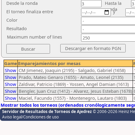
Desde la ronda
Hasta la
ronda
El torneo finaliza entre
y
Color
Resultado
Maximum number of lines
Game
Emparejamientos por mesas
Show
CM Jimenez, Joaquin (2195) - Salgado, Gabriel (1658)
Show
Prado, Mateo Genaro (1655) - Amato, Leonel (2135)
Show
Zaldivar, Patricio (1869) - Yossen, Angel Damian (1613)
Show
Bengler, Juan Cruz (1412) - Alvarez, Jesus Esteban (1678)
Show
Maciel, Facundo (1557) - Montenegro, Lautaro (1803)
Mostrar todos los torneos (ordenados cronólogicamente segú
Servidor de Resultados de Torneos de Ajedrez
© 2006-2026 Heinz H
Aviso legal/Condiciones de uso