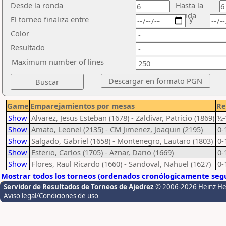
Desde la ronda
Hasta la
ronda
El torneo finaliza entre
y
Color
Resultado
Maximum number of lines
Game
Emparejamientos por mesas
Re
Show
Alvarez, Jesus Esteban (1678) - Zaldivar, Patricio (1869)
½
Show
Amato, Leonel (2135) - CM Jimenez, Joaquin (2195)
0-
Show
Salgado, Gabriel (1658) - Montenegro, Lautaro (1803)
0-
Show
Esterio, Carlos (1705) - Aznar, Dario (1669)
0-
Show
Flores, Raul Ricardo (1660) - Sandoval, Nahuel (1627)
0-
Mostrar todos los torneos (ordenados cronólogicamente segú
Servidor de Resultados de Torneos de Ajedrez
© 2006-2026 Heinz H
Aviso legal/Condiciones de uso