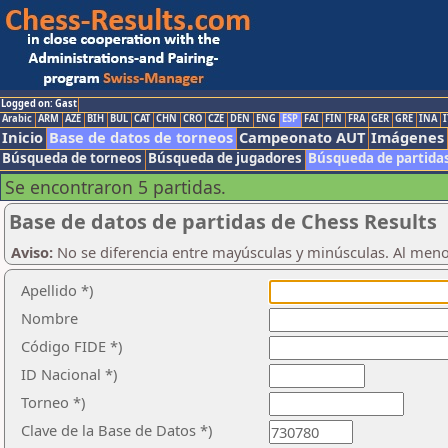
Logged on: Gast
Arabic
ARM
AZE
BIH
BUL
CAT
CHN
CRO
CZE
DEN
ENG
ESP
FAI
FIN
FRA
GER
GRE
INA
I
Inicio
Base de datos de torneos
Campeonato AUT
Imágenes
Búsqueda de torneos
Búsqueda de jugadores
Búsqueda de partida
Se encontraron 5 partidas.
Base de datos de partidas de Chess Results
Aviso:
No se diferencia entre mayúsculas y minúsculas. Al men
Apellido *)
Nombre
Código FIDE *)
ID Nacional *)
Torneo *)
Clave de la Base de Datos *)