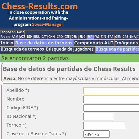
Logged on: Gast
Arabic
ARM
AZE
BIH
BUL
CAT
CHN
CRO
CZE
DEN
ENG
ESP
FAI
FIN
FRA
GER
GRE
INA
I
Inicio
Base de datos de torneos
Campeonato AUT
Imágenes
Búsqueda de torneos
Búsqueda de jugadores
Búsqueda de partida
Se encontraron 2 partidas.
Base de datos de partidas de Chess Results
Aviso:
No se diferencia entre mayúsculas y minúsculas. Al men
Apellido *)
Nombre
Código FIDE *)
ID Nacional *)
Torneo *)
Clave de la Base de Datos *)