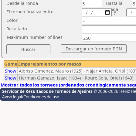
Desde la ronda
Hasta la
ronda
El torneo finaliza entre
y
Color
Resultado
Maximum number of lines
Game
Emparejamientos por mesas
Show
Alonso Gimenez, Mauro (1925) - Najar Arrieta, Oriol (183
Show
Herman Gamazo, Isaac (1834) - Roure Sola, Oriol (1643)
Mostrar todos los torneos (ordenados cronólogicamente segú
Servidor de Resultados de Torneos de Ajedrez
© 2006-2026 Heinz H
Aviso legal/Condiciones de uso