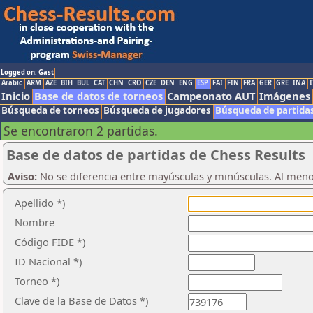
Logged on: Gast
Arabic
ARM
AZE
BIH
BUL
CAT
CHN
CRO
CZE
DEN
ENG
ESP
FAI
FIN
FRA
GER
GRE
INA
I
Inicio
Base de datos de torneos
Campeonato AUT
Imágenes
Búsqueda de torneos
Búsqueda de jugadores
Búsqueda de partida
Se encontraron 2 partidas.
Base de datos de partidas de Chess Results
Aviso:
No se diferencia entre mayúsculas y minúsculas. Al men
Apellido *)
Nombre
Código FIDE *)
ID Nacional *)
Torneo *)
Clave de la Base de Datos *)