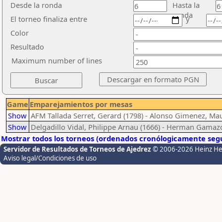
Desde la ronda
Hasta la
ronda
El torneo finaliza entre
y
Color
Resultado
Maximum number of lines
Game
Emparejamientos por mesas
Show
AFM Tallada Serret, Gerard (1798) - Alonso Gimenez, Mau
Show
Delgadillo Vidal, Philippe Arnau (1666) - Herman Gamazo
Mostrar todos los torneos (ordenados cronólogicamente segú
Servidor de Resultados de Torneos de Ajedrez
© 2006-2026 Heinz H
Aviso legal/Condiciones de uso