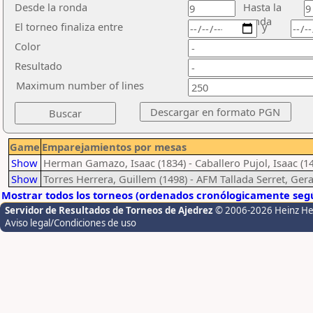
Desde la ronda
Hasta la
ronda
El torneo finaliza entre
y
Color
Resultado
Maximum number of lines
Game
Emparejamientos por mesas
Show
Herman Gamazo, Isaac (1834) - Caballero Pujol, Isaac (1
Show
Torres Herrera, Guillem (1498) - AFM Tallada Serret, Gera
Mostrar todos los torneos (ordenados cronólogicamente segú
Servidor de Resultados de Torneos de Ajedrez
© 2006-2026 Heinz H
Aviso legal/Condiciones de uso