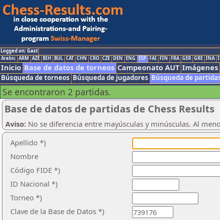
Logged on: Gast
Arabic
ARM
AZE
BIH
BUL
CAT
CHN
CRO
CZE
DEN
ENG
ESP
FAI
FIN
FRA
GER
GRE
INA
I
Inicio
Base de datos de torneos
Campeonato AUT
Imágenes
Búsqueda de torneos
Búsqueda de jugadores
Búsqueda de partida
Se encontraron 2 partidas.
Base de datos de partidas de Chess Results
Aviso:
No se diferencia entre mayúsculas y minúsculas. Al men
Apellido *)
Nombre
Código FIDE *)
ID Nacional *)
Torneo *)
Clave de la Base de Datos *)