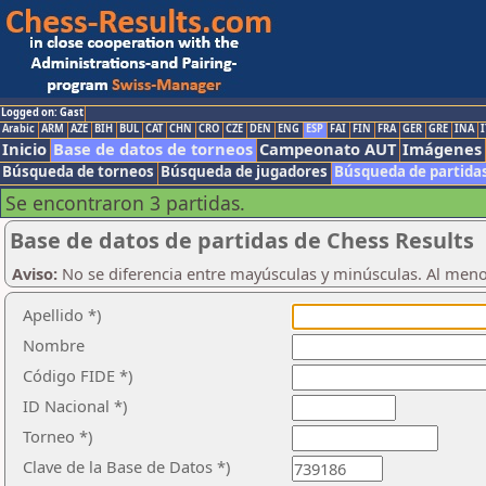
Logged on: Gast
Arabic
ARM
AZE
BIH
BUL
CAT
CHN
CRO
CZE
DEN
ENG
ESP
FAI
FIN
FRA
GER
GRE
INA
I
Inicio
Base de datos de torneos
Campeonato AUT
Imágenes
Búsqueda de torneos
Búsqueda de jugadores
Búsqueda de partida
Se encontraron 3 partidas.
Base de datos de partidas de Chess Results
Aviso:
No se diferencia entre mayúsculas y minúsculas. Al men
Apellido *)
Nombre
Código FIDE *)
ID Nacional *)
Torneo *)
Clave de la Base de Datos *)