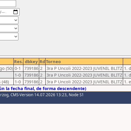
Res.
dbkey
Rd
Torneo
go (50)
0-1
739186
2
3ra P Uncoli 2022-2023 JUVENIL BLITZ
1. 
1-0
739186
2
3ra P Uncoli 2022-2023 JUVENIL BLITZ
1. 
 (48)
1-0
739186
2
3ra P Uncoli 2022-2023 JUVENIL BLITZ
1. 
n la fecha final, de forma descendente)
erzog
, CMS-Version 14.07.2026 13:23, Node S1