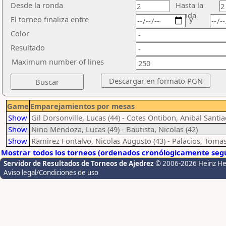
Desde la ronda
Hasta la
ronda
El torneo finaliza entre
y
Color
Resultado
Maximum number of lines
Game
Emparejamientos por mesas
Show
Gil Dorsonville, Lucas (44) - Cotes Ontibon, Anibal Santia
Show
Nino Mendoza, Lucas (49) - Bautista, Nicolas (42)
Show
Ramirez Fontalvo, Nicolas Augusto (43) - Palacios, Tomas
Mostrar todos los torneos (ordenados cronólogicamente segú
Servidor de Resultados de Torneos de Ajedrez
© 2006-2026 Heinz H
Aviso legal/Condiciones de uso