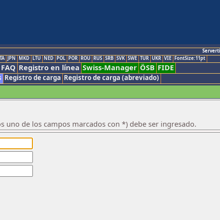
Servert
TA
JPN
MKD
LTU
NED
POL
POR
ROU
RUS
SRB
SVK
SWE
TUR
UKR
VIE
FontSize:11pt
FAQ
Registro en línea
Swiss-Manager
ÖSB
FIDE
s
Registro de carga
Registro de carga (abreviado)
os uno de los campos marcados con *) debe ser ingresado.