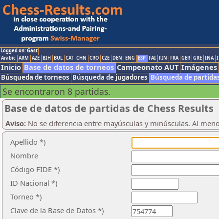
Logged on: Gast
Arabic
ARM
AZE
BIH
BUL
CAT
CHN
CRO
CZE
DEN
ENG
ESP
FAI
FIN
FRA
GER
GRE
INA
I
Inicio
Base de datos de torneos
Campeonato AUT
Imágenes
Búsqueda de torneos
Búsqueda de jugadores
Búsqueda de partida
Se encontraron 8 partidas.
Base de datos de partidas de Chess Results
Aviso:
No se diferencia entre mayúsculas y minúsculas. Al men
Apellido *)
Nombre
Código FIDE *)
ID Nacional *)
Torneo *)
Clave de la Base de Datos *)