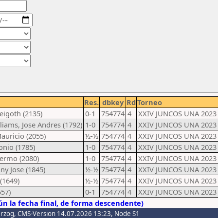
Res.
dbkey
Rd
Torneo
eigoth (2135)
0-1
754774
4
XXIV JUNCOS UNA 2023 
liams, Jose Andres (1792)
1-0
754774
4
XXIV JUNCOS UNA 2023 
auricio (2055)
½-½
754774
4
XXIV JUNCOS UNA 2023 
onio (1785)
1-0
754774
4
XXIV JUNCOS UNA 2023 
lermo (2080)
1-0
754774
4
XXIV JUNCOS UNA 2023 
ny Jose (1845)
½-½
754774
4
XXIV JUNCOS UNA 2023 
 (1649)
½-½
754774
4
XXIV JUNCOS UNA 2023 
557)
0-1
754774
4
XXIV JUNCOS UNA 2023 
n la fecha final, de forma descendente)
erzog
, CMS-Version 14.07.2026 13:23, Node S1