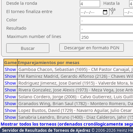
Desde la ronda
Hasta la
ronda
El torneo finaliza entre
y
Color
Resultado
Maximum number of lines
Game
Emparejamientos por mesas
Show
Gamboa Chacon, Sebastian (1695) - CM Pastor Carvajal, J
Show
FM Ramirez Madrid, Gerardo Alfonso (2126) - Chaves Wil
Show
Rodriguez Jimenez, Jose Daniel (1915) - Valverde Mora, M
Show
Rivera Gonzalez, Jose Alexis (1973) - Meza Vega, Jose Ant
Show
Solano Cordero, Jorge (2006) - Calvo Gutierrez, Luis Guil
Show
Granados Wing, Brian Saul (1782) - Montero Romero, Da
Show
Lopez Bustos, David (1729) - Navarro Aguilar, Julio Cesar
Show
Sanabria Leandro, Bruno (1400) - Diaz Calderon, Jahir (1
Mostrar todos los torneos (ordenados cronólogicamente segú
Servidor de Resultados de Torneos de Ajedrez
© 2006-2026 Heinz H