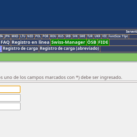
Servert
TA
JPN
MKD
LTU
NED
POL
POR
ROU
RUS
SRB
SVK
SWE
TUR
UKR
VIE
FontSize:11pt
FAQ
Registro en línea
Swiss-Manager
ÖSB
FIDE
s
Registro de carga
Registro de carga (abreviado)
os uno de los campos marcados con *) debe ser ingresado.