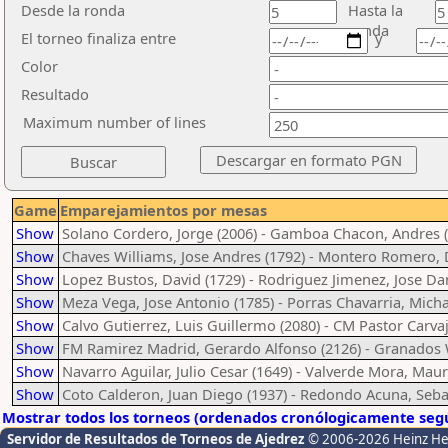
Desde la ronda
Hasta la
ronda
El torneo finaliza entre
y
Color
Resultado
Maximum number of lines
Game
Emparejamientos por mesas
Show
Solano Cordero, Jorge (2006) - Gamboa Chacon, Andres 
Show
Chaves Williams, Jose Andres (1792) - Montero Romero, 
Show
Lopez Bustos, David (1729) - Rodriguez Jimenez, Jose Dan
Show
Meza Vega, Jose Antonio (1785) - Porras Chavarria, Micha
Show
Calvo Gutierrez, Luis Guillermo (2080) - CM Pastor Carvaja
Show
FM Ramirez Madrid, Gerardo Alfonso (2126) - Granados W
Show
Navarro Aguilar, Julio Cesar (1649) - Valverde Mora, Maur
Show
Coto Calderon, Juan Diego (1937) - Redondo Acuna, Seba
Mostrar todos los torneos (ordenados cronólogicamente segú
Servidor de Resultados de Torneos de Ajedrez
© 2006-2026 Heinz H