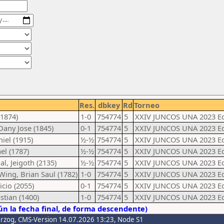
Res.
dbkey
Rd
Torneo
(1874)
1-0
754774
5
XXIV JUNCOS UNA 2023 Eq
Dany Jose (1845)
0-1
754774
5
XXIV JUNCOS UNA 2023 Eq
iel (1915)
½-½
754774
5
XXIV JUNCOS UNA 2023 Eq
el (1787)
½-½
754774
5
XXIV JUNCOS UNA 2023 Eq
l, Jeigoth (2135)
½-½
754774
5
XXIV JUNCOS UNA 2023 Eq
ing, Brian Saul (1782)
1-0
754774
5
XXIV JUNCOS UNA 2023 Eq
icio (2055)
0-1
754774
5
XXIV JUNCOS UNA 2023 Eq
stian (1400)
1-0
754774
5
XXIV JUNCOS UNA 2023 Eq
n la fecha final, de forma descendente)
erzog
, CMS-Version 14.07.2026 13:23, Node S1