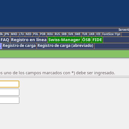
Servert
TA
JPN
MKD
LTU
NED
POL
POR
ROU
RUS
SRB
SVK
SWE
TUR
UKR
VIE
FontSize:11pt
FAQ
Registro en línea
Swiss-Manager
ÖSB
FIDE
s
Registro de carga
Registro de carga (abreviado)
os uno de los campos marcados con *) debe ser ingresado.