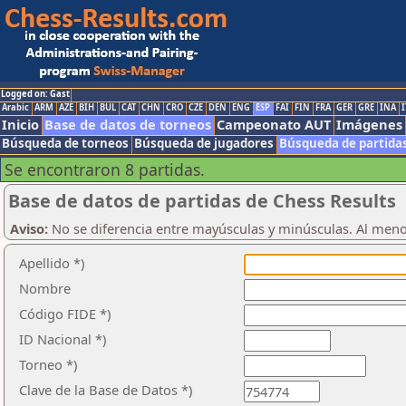
Logged on: Gast
Arabic
ARM
AZE
BIH
BUL
CAT
CHN
CRO
CZE
DEN
ENG
ESP
FAI
FIN
FRA
GER
GRE
INA
I
Inicio
Base de datos de torneos
Campeonato AUT
Imágenes
Búsqueda de torneos
Búsqueda de jugadores
Búsqueda de partida
Se encontraron 8 partidas.
Base de datos de partidas de Chess Results
Aviso:
No se diferencia entre mayúsculas y minúsculas. Al men
Apellido *)
Nombre
Código FIDE *)
ID Nacional *)
Torneo *)
Clave de la Base de Datos *)