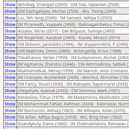
Show
Akhilbay, Imangali (2065) - GM Das, Sayantan (2508)
Show
GM Kazhgaleyev, Murtas (2506) - Wu, Yixing (2043)
Show
Liu, Yeh Yang (2040) - IM Samant, Aditya S (2503)
Show
IM Prraneeth, Vuppala (2498) - Balmagambetov, Timur (
Show
Assylov, Miras (2017) - GM Bilguun, Sumiya (2495)
Show
IM Nogerbek, Kazybek (2493) - Kuziev, Miraziz (2014)
Show
FM Ilkhomi, Jaloliddin (1994) - IM Shyaamnikhil, P (2490)
Show
GM Makhnev, Denis (2469) - Amangeldy, Ernur (1968)
Show
Tleukhanov, Yerlan (1959) - IM Suleymenov, Alisher (2463
Show
IM Agmanov, Zhandos (2446) - CM Akhmedinov, Satbek (
Show
Mukhametkali, Merey (1939) - IM Manish, Anto Cristiano 
Show
IM Urazayev, Arystanbek (2436) - Amirkul, Alimzhan (193
Show
FM Fancy, Stuart (1930) - IM Atabayev, Saparmyrat (2433)
Show
Utegaliyev, Azamat (2432) - CM Smirnov, Mark (1921)
Show
Kenbeilov, Timur (1879) - IM Madaminov, Mukhiddin (243
Show
IM Mohammad Fahad, Rahman (2424) - Kabinazar, Nur
Show
IM Baimurzin, Aitkazy (1825) - IM Aitbayev, Aslan (2416)
Show
FM Arfan, Aditya Bagus (2416) - Wu, Bing-Shen (1802)
Show
Kuandykuly, Danis (1800) - IM Zhalmakhanov, Ramazan (