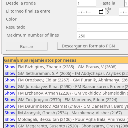
Desde la ronda
Hasta la
ronda
El torneo finaliza entre
y
Color
Resultado
Maximum number of lines
Game
Emparejamientos por mesas
Show
FM Bizhigitov, Zhangir (2285) - GM Pranav, V (2608)
Show
GM Sethuraman, S.P. (2606) - IM Abdyzhapar, Asylbek (22
Show
FM Orozbaev, Eldiar (2267) - GM Puranik, Abhimanyu (26
Show
GM Jumabayev, Rinat (2590) - FM Baasansuren, Erdene (
Show
FM Erzhanov, Arman (2228) - GM Vokhidov, Shamsiddin (
Show
GM Tin, Jingyao (2570) - FM Mamedov, Edgar (2224)
Show
FM Daurimbetov, Azamat (2180) - GM Daneshvar, Bardiya
Show
IM Aronyak, Ghosh (2534) - Mazhkenov, Alisher (2167)
Show
Moldagali, Beksultan (2106) - Pour Agha Bala, Amirreza 
Show
GM Megaranto, Susanto (2520) - Shonazarov, Orash (206