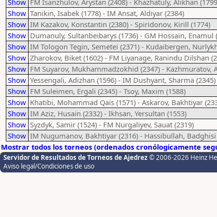
Show
FM Isanzhulov, Arystan (2408) - Khazhatuly, Alikhan (1799
Show
Tanikin, Isabek (1778) - IM Ansat, Aldiyar (2384)
Show
IM Kazakov, Konstantin (2380) - Spiridonov, Kirill (1774)
Show
Dumanuly, Sultanbeibarys (1736) - GM Hossain, Enamul 
Show
IM Tologon Tegin, Semetei (2371) - Kudaibergen, Nurlyk
Show
Zharokov, Biket (1602) - FM Liyanage, Ranindu Dilshan (
Show
FM Suyarov, Mukhammadzokhid (2347) - Kazhmuratov, Al
Show
Yessengali, Adizhan (1596) - IM Dushyant, Sharma (2345)
Show
FM Suleimen, Ergali (2345) - Tsoy, Maxim (1588)
Show
Khatibi, Mohammad Qais (1571) - Askarov, Bakhtiyar (23
Show
IM Aziz, Husain (2332) - Ikhsan, Yersultan (1553)
Show
Syzdyk, Samir (1524) - FM Nurgaliyev, Sauat (2319)
Show
IM Nugumanov, Bakhtiyar (2316) - Hassibullah, Badghisi 
Mostrar todos los torneos (ordenados cronólogicamente segú
Servidor de Resultados de Torneos de Ajedrez
© 2006-2026 Heinz H
Aviso legal/Condiciones de uso