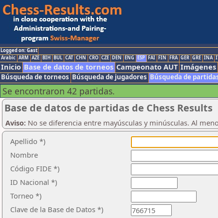
Logged on: Gast
Arabic
ARM
AZE
BIH
BUL
CAT
CHN
CRO
CZE
DEN
ENG
ESP
FAI
FIN
FRA
GER
GRE
INA
I
Inicio
Base de datos de torneos
Campeonato AUT
Imágenes
Búsqueda de torneos
Búsqueda de jugadores
Búsqueda de partida
Se encontraron 42 partidas.
Base de datos de partidas de Chess Results
Aviso:
No se diferencia entre mayúsculas y minúsculas. Al men
Apellido *)
Nombre
Código FIDE *)
ID Nacional *)
Torneo *)
Clave de la Base de Datos *)