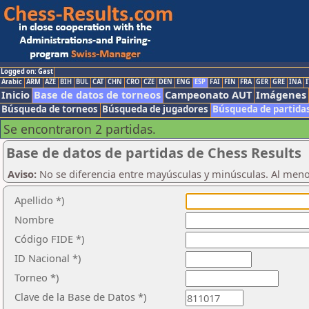
Logged on: Gast
Arabic
ARM
AZE
BIH
BUL
CAT
CHN
CRO
CZE
DEN
ENG
ESP
FAI
FIN
FRA
GER
GRE
INA
I
Inicio
Base de datos de torneos
Campeonato AUT
Imágenes
Búsqueda de torneos
Búsqueda de jugadores
Búsqueda de partida
Se encontraron 2 partidas.
Base de datos de partidas de Chess Results
Aviso:
No se diferencia entre mayúsculas y minúsculas. Al men
Apellido *)
Nombre
Código FIDE *)
ID Nacional *)
Torneo *)
Clave de la Base de Datos *)