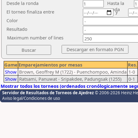
Desde la ronda
Hasta la
ronda
El torneo finaliza entre
y
Color
Resultado
Maximum number of lines
Game
Emparejamientos por mesas
Res.
Show
Brown, Geoffrey M (1722) - Puenchompoo, Aminda
1-0
Show
Ratsami, Panuwat - Sripakdee, Padungsak (1255)
0-1
Mostrar todos los torneos (ordenados cronólogicamente segú
Servidor de Resultados de Torneos de Ajedrez
© 2006-2026 Heinz H
Aviso legal/Condiciones de uso